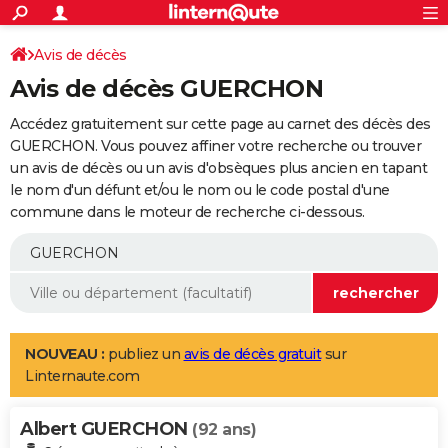
ACTUALITÉS
Connexion
S'inscrire
Avis de décès
Rechercher
Société
Education
Villes
Politique
Faits Divers
Monde
+
SPORT
Avis de décès GUERCHON
Football
Cyclisme
Forum
Coupe du monde 2026
Tennis
Rugby
CULTURE
Accédez gratuitement sur cette page au carnet des décès des
TNT
Cinéma
Musique
Programme TV
Streaming
Sorties cinéma
+
GUERCHON. Vous pouvez affiner votre recherche ou trouver
FINANCE
un avis de décès ou un avis d'obsèques plus ancien en tapant
Impôts
Immobilier
Banque
Crédit
Retraite
Epargne
Risques naturels par ville
Assurance
AUTO
le nom d'un défunt et/ou le nom ou le code postal d'une
commune dans le moteur de recherche ci-dessous.
Réserver un essai
Berlines
Forum auto
Essais
Citadines
SUV
+
HIGH-TECH
Meilleur smartphone
Ordinateurs
Guide high-tech
Mobiles
Internet
Jeux vidéo
+
BRICOLAGE
Aménagement intérieur
Cuisine
Jardinage
+
Forum
Extérieur
Salle de bains
Rangement
WEEK-END
Escapades
Expositions
Week-end nature
Guides de France
Patrimoine
Musées
+
LIFESTYLE
NOUVEAU :
publiez un
avis de décès gratuit
sur
Linternaute.com
Bien-être
Mode
+
Art de vivre
Loisirs
Modes de vie
SANTE
Albert GUERCHON
Guide de la santé
Médicaments
+
Alimentation
Maladies
Sommeil
(92 ans)
VOYAGE