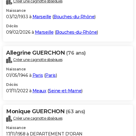
Créer une cagnotte obsèques
City break
Voyage de noces
Climat
Destinations
Voyage nature
Forum
+
PHOTO
Naissance
03/12/1933 à
Marseille
(
Bouches-du-Rhône
)
GUIDES D'ACHAT
Décès
09/02/2026 à
Marseille
(
Bouches-du-Rhône
)
BONS PLANS
CARTE DE VOEUX
Allegrine GUERCHON
(76 ans)
Carte Bonne année
Carte Pâques
Carte de Noël
Carte Saint-Valentin
Carte d'anniversaire
DICTIONNAIRE
Créer une cagnotte obsèques
Biographies
Expressions
Dictionnaire
Citations
Proverbes
PROGRAMME TV
Naissance
01/05/1946 à
Paris
(
Paris
)
COPAINS D'AVANT
Décès
07/11/2022 à
Meaux
(
Seine-et-Marne
)
Se connecter
Collèges
Universités
Service militaire
S'inscrire
Lycées
Primaires
Entreprises
Avis de recherche
AVIS DE DÉCÈS
FORUM
Monique GUERCHON
(63 ans)
Lifestyle
Sport
Television
Cinema
Bricolage
Culture
Auto
Voyage
Créer une cagnotte obsèques
Naissance
17/11/1958 à DEPARTEMENT D'ORAN