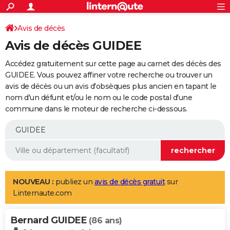
ACTUALITÉS
Connexion
S'inscrire
Avis de décès
Rechercher
Société
Education
Villes
Politique
Faits Divers
Monde
+
SPORT
Avis de décès GUIDEE
Football
Cyclisme
Forum
Coupe du monde 2026
Tennis
Rugby
CULTURE
Accédez gratuitement sur cette page au carnet des décès des
TNT
Cinéma
Musique
Programme TV
Streaming
Sorties cinéma
+
GUIDEE. Vous pouvez affiner votre recherche ou trouver un
FINANCE
avis de décès ou un avis d'obsèques plus ancien en tapant le
Impôts
Immobilier
Banque
Crédit
Retraite
Epargne
Risques naturels par ville
Assurance
AUTO
nom d'un défunt et/ou le nom ou le code postal d'une
commune dans le moteur de recherche ci-dessous.
Réserver un essai
Berlines
Forum auto
Essais
Citadines
SUV
+
HIGH-TECH
Meilleur smartphone
Ordinateurs
Guide high-tech
Mobiles
Internet
Jeux vidéo
+
BRICOLAGE
Aménagement intérieur
Cuisine
Jardinage
+
Forum
Extérieur
Salle de bains
Rangement
WEEK-END
Escapades
Expositions
Week-end nature
Guides de France
Patrimoine
Musées
+
LIFESTYLE
NOUVEAU :
publiez un
avis de décès gratuit
sur
Linternaute.com
Bien-être
Mode
+
Art de vivre
Loisirs
Modes de vie
SANTE
Bernard GUIDEE
Guide de la santé
Médicaments
+
Alimentation
Maladies
Sommeil
(86 ans)
VOYAGE