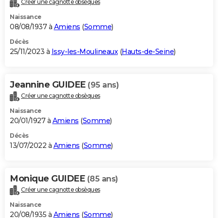
Créer une cagnotte obsèques
City break
Voyage de noces
Climat
Destinations
Voyage nature
Forum
+
PHOTO
Naissance
08/08/1937 à
Amiens
(
Somme
)
GUIDES D'ACHAT
Décès
25/11/2023 à
Issy-les-Moulineaux
(
Hauts-de-Seine
)
BONS PLANS
CARTE DE VOEUX
Jeannine GUIDEE
(95 ans)
Carte Bonne année
Carte Pâques
Carte de Noël
Carte Saint-Valentin
Carte d'anniversaire
DICTIONNAIRE
Créer une cagnotte obsèques
Biographies
Expressions
Dictionnaire
Citations
Proverbes
PROGRAMME TV
Naissance
20/01/1927 à
Amiens
(
Somme
)
COPAINS D'AVANT
Décès
13/07/2022 à
Amiens
(
Somme
)
Se connecter
Collèges
Universités
Service militaire
S'inscrire
Lycées
Primaires
Entreprises
Avis de recherche
AVIS DE DÉCÈS
FORUM
Monique GUIDEE
(85 ans)
Lifestyle
Sport
Television
Cinema
Bricolage
Culture
Auto
Voyage
Créer une cagnotte obsèques
Naissance
20/08/1935 à
Amiens
(
Somme
)