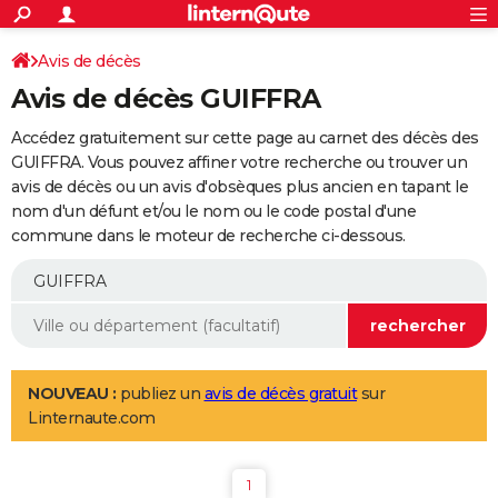
ACTUALITÉS
Connexion
S'inscrire
Avis de décès
Rechercher
Société
Education
Villes
Politique
Faits Divers
Monde
+
SPORT
Avis de décès GUIFFRA
Football
Cyclisme
Forum
Coupe du monde 2026
Tennis
Rugby
CULTURE
Accédez gratuitement sur cette page au carnet des décès des
TNT
Cinéma
Musique
Programme TV
Streaming
Sorties cinéma
+
GUIFFRA. Vous pouvez affiner votre recherche ou trouver un
FINANCE
avis de décès ou un avis d'obsèques plus ancien en tapant le
Impôts
Immobilier
Banque
Crédit
Retraite
Epargne
Risques naturels par ville
Assurance
AUTO
nom d'un défunt et/ou le nom ou le code postal d'une
commune dans le moteur de recherche ci-dessous.
Réserver un essai
Berlines
Forum auto
Essais
Citadines
SUV
+
HIGH-TECH
Meilleur smartphone
Ordinateurs
Guide high-tech
Mobiles
Internet
Jeux vidéo
+
BRICOLAGE
Aménagement intérieur
Cuisine
Jardinage
+
Forum
Extérieur
Salle de bains
Rangement
WEEK-END
Escapades
Expositions
Week-end nature
Guides de France
Patrimoine
Musées
+
LIFESTYLE
NOUVEAU :
publiez un
avis de décès gratuit
sur
Linternaute.com
Bien-être
Mode
+
Art de vivre
Loisirs
Modes de vie
SANTE
Guide de la santé
Médicaments
+
Alimentation
Maladies
Sommeil
VOYAGE
1