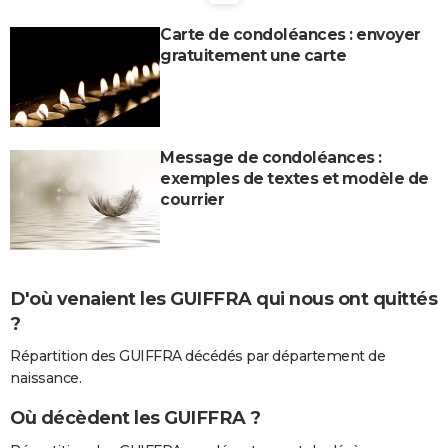
City break
Voyage de noces
Climat
Destinations
Voyage nature
Forum
+
PHOTO
Carte de condoléances : envoyer
gratuitement une carte
GUIDES D'ACHAT
BONS PLANS
CARTE DE VOEUX
Message de condoléances :
exemples de textes et modèle de
Carte Bonne année
Carte Pâques
Carte de Noël
Carte Saint-Valentin
Carte d'anniversaire
DICTIONNAIRE
courrier
Biographies
Expressions
Dictionnaire
Citations
Proverbes
PROGRAMME TV
COPAINS D'AVANT
D'où venaient les GUIFFRA qui nous ont quittés
Se connecter
Collèges
Universités
Service militaire
S'inscrire
Lycées
Primaires
Entreprises
Avis de recherche
AVIS DE DÉCÈS
?
FORUM
Répartition des GUIFFRA décédés par département de
naissance.
Lifestyle
Sport
Television
Cinema
Bricolage
Culture
Auto
Voyage
Où décèdent les GUIFFRA ?