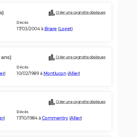
s)
Créer une cagnotte obsèques
Décès
17/03/2004 à
Briare
(
Loiret
)
 ans)
Créer une cagnotte obsèques
Décès
ier
)
10/02/1989 à
Montluçon
(
Allier
)
Créer une cagnotte obsèques
Décès
ier
)
17/10/1984 à
Commentry
(
Allier
)