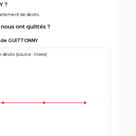
Y ?
artement de décès.
nous ont quittés ?
s de GUITTONNY
écès (source : Insee)