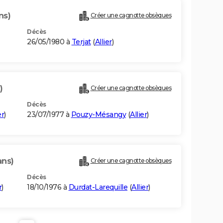
ns)
Créer une cagnotte obsèques
Décès
26/05/1980 à
Terjat
(
Allier
)
)
Créer une cagnotte obsèques
Décès
er
)
23/07/1977 à
Pouzy-Mésangy
(
Allier
)
ans)
Créer une cagnotte obsèques
Décès
r
)
18/10/1976 à
Durdat-Larequille
(
Allier
)