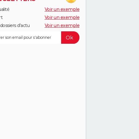
alité
Voir un exemple
rt
Voir un exemple
dossiers d'actu
Voir un exemple