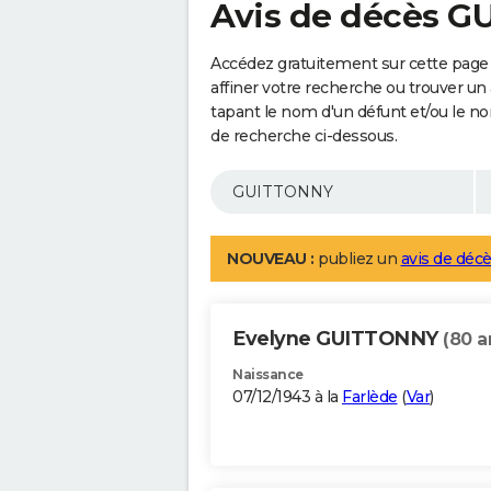
Avis de décès 
Accédez gratuitement sur cette pag
affiner votre recherche ou trouver un
tapant le nom d'un défunt et/ou le 
de recherche ci-dessous.
NOUVEAU :
publiez un
avis de décè
Evelyne GUITTONNY
(80 a
Naissance
07/12/1943 à la
Farlède
(
Var
)