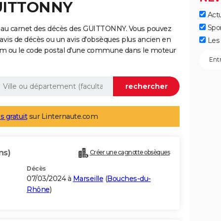
GUITTONNY
Actu
Spo
e au carnet des décès des GUITTONNY. Vous pouvez
 avis de décès ou un avis d'obsèques plus ancien en
Les 
nom ou le code postal d'une commune dans le moteur
s gratuit
sur Linternaute.com
ns)
Créer une cagnotte obsèques
Décès
07/03/2024 à
Marseille
(
Bouches-du-
Rhône
)