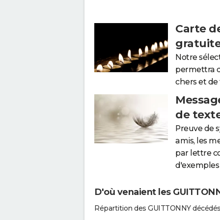
Carte d
gratuit
Notre sélec
permettra 
chers et de
Message
de text
Preuve de 
amis, les m
par lettre 
d'exemples 
D'où venaient les GUITTONNY
Répartition des GUITTONNY décédés