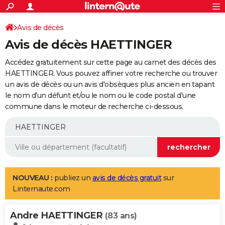
ACTUALITÉS
Connexion
S'inscrire
Avis de décès
Rechercher
Société
Education
Villes
Politique
Faits Divers
Monde
+
SPORT
Avis de décès HAETTINGER
Football
Cyclisme
Forum
Coupe du monde 2026
Tennis
Rugby
CULTURE
Accédez gratuitement sur cette page au carnet des décès des
TNT
Cinéma
Musique
Programme TV
Streaming
Sorties cinéma
+
HAETTINGER. Vous pouvez affiner votre recherche ou trouver
FINANCE
un avis de décès ou un avis d'obsèques plus ancien en tapant
Impôts
Immobilier
Banque
Crédit
Retraite
Epargne
Risques naturels par ville
Assurance
AUTO
le nom d'un défunt et/ou le nom ou le code postal d'une
commune dans le moteur de recherche ci-dessous.
Réserver un essai
Berlines
Forum auto
Essais
Citadines
SUV
+
HIGH-TECH
Meilleur smartphone
Ordinateurs
Guide high-tech
Mobiles
Internet
Jeux vidéo
+
BRICOLAGE
Aménagement intérieur
Cuisine
Jardinage
+
Forum
Extérieur
Salle de bains
Rangement
WEEK-END
Escapades
Expositions
Week-end nature
Guides de France
Patrimoine
Musées
+
LIFESTYLE
NOUVEAU :
publiez un
avis de décès gratuit
sur
Linternaute.com
Bien-être
Mode
+
Art de vivre
Loisirs
Modes de vie
SANTE
Andre HAETTINGER
Guide de la santé
Médicaments
+
Alimentation
Maladies
Sommeil
(83 ans)
VOYAGE