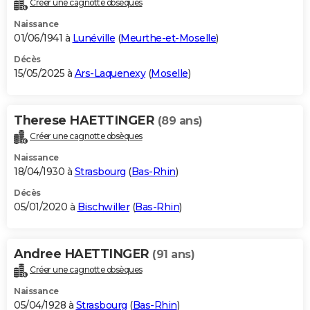
Créer une cagnotte obsèques
City break
Voyage de noces
Climat
Destinations
Voyage nature
Forum
+
PHOTO
Naissance
01/06/1941 à
Lunéville
(
Meurthe-et-Moselle
)
GUIDES D'ACHAT
Décès
15/05/2025 à
Ars-Laquenexy
(
Moselle
)
BONS PLANS
CARTE DE VOEUX
Therese HAETTINGER
(89 ans)
Carte Bonne année
Carte Pâques
Carte de Noël
Carte Saint-Valentin
Carte d'anniversaire
DICTIONNAIRE
Créer une cagnotte obsèques
Biographies
Expressions
Dictionnaire
Citations
Proverbes
PROGRAMME TV
Naissance
18/04/1930 à
Strasbourg
(
Bas-Rhin
)
COPAINS D'AVANT
Décès
05/01/2020 à
Bischwiller
(
Bas-Rhin
)
Se connecter
Collèges
Universités
Service militaire
S'inscrire
Lycées
Primaires
Entreprises
Avis de recherche
AVIS DE DÉCÈS
FORUM
Andree HAETTINGER
(91 ans)
Lifestyle
Sport
Television
Cinema
Bricolage
Culture
Auto
Voyage
Créer une cagnotte obsèques
Naissance
05/04/1928 à
Strasbourg
(
Bas-Rhin
)