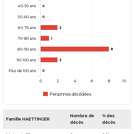
40-50 ans
0
50-60 ans
0
60-70 ans
2
70-80 ans
1
80-90 ans
8
90-100 ans
2
Plus de 100 ans
0
0
2
4
6
8
10
Personnes décédées
Nombre de
% des
Famille HAETTINGER
décès
décès