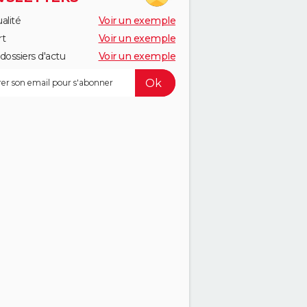
alité
Voir un exemple
rt
Voir un exemple
dossiers d'actu
Voir un exemple