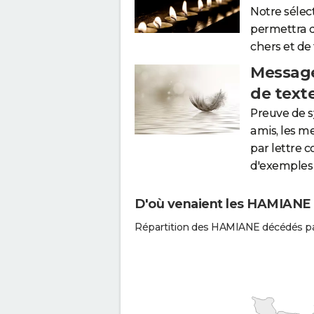
Notre sélec
permettra 
chers et de
Message
de text
Preuve de 
amis, les m
par lettre 
d'exemples 
D'où venaient les HAMIANE q
Répartition des HAMIANE décédés pa