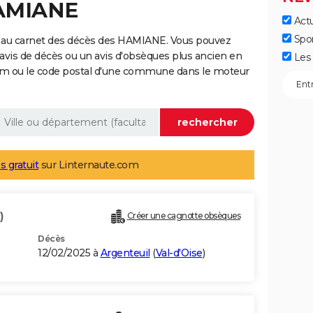
HAMIANE
Actu
Spo
e au carnet des décès des HAMIANE. Vous pouvez
 avis de décès ou un avis d'obsèques plus ancien en
Les 
nom ou le code postal d'une commune dans le moteur
s gratuit
sur Linternaute.com
)
Créer une cagnotte obsèques
Décès
12/02/2025 à
Argenteuil
(
Val-d'Oise
)