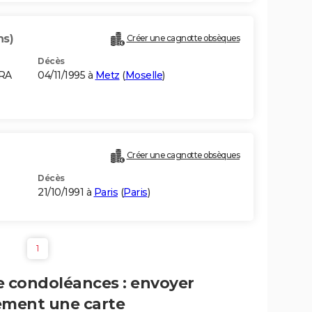
ns)
Créer une cagnotte obsèques
Décès
URA
04/11/1995 à
Metz
(
Moselle
)
Créer une cagnotte obsèques
Décès
21/10/1991 à
Paris
(
Paris
)
1
e condoléances : envoyer
ement une carte