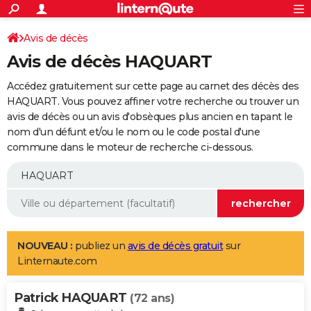
ACTUALITÉS
Connexion
S'inscrire
Avis de décès
Rechercher
Société
Education
Villes
Politique
Faits Divers
Monde
+
SPORT
Avis de décès HAQUART
Football
Cyclisme
Forum
Coupe du monde 2026
Tennis
Rugby
CULTURE
Accédez gratuitement sur cette page au carnet des décès des
TNT
Cinéma
Musique
Programme TV
Streaming
Sorties cinéma
+
HAQUART. Vous pouvez affiner votre recherche ou trouver un
FINANCE
avis de décès ou un avis d'obsèques plus ancien en tapant le
Impôts
Immobilier
Banque
Crédit
Retraite
Epargne
Risques naturels par ville
Assurance
AUTO
nom d'un défunt et/ou le nom ou le code postal d'une
commune dans le moteur de recherche ci-dessous.
Réserver un essai
Berlines
Forum auto
Essais
Citadines
SUV
+
HIGH-TECH
Meilleur smartphone
Ordinateurs
Guide high-tech
Mobiles
Internet
Jeux vidéo
+
BRICOLAGE
Aménagement intérieur
Cuisine
Jardinage
+
Forum
Extérieur
Salle de bains
Rangement
WEEK-END
Escapades
Expositions
Week-end nature
Guides de France
Patrimoine
Musées
+
LIFESTYLE
NOUVEAU :
publiez un
avis de décès gratuit
sur
Linternaute.com
Bien-être
Mode
+
Art de vivre
Loisirs
Modes de vie
SANTE
Patrick HAQUART
Guide de la santé
Médicaments
+
Alimentation
Maladies
Sommeil
(72 ans)
VOYAGE