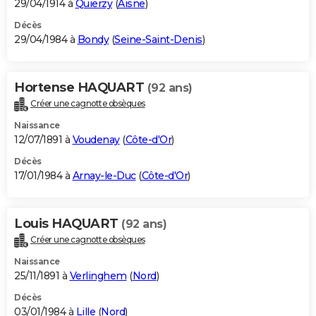
29/04/1914 à
Quierzy
(
Aisne
)
Décès
29/04/1984 à
Bondy
(
Seine-Saint-Denis
)
Hortense HAQUART
(92 ans)
Créer une cagnotte obsèques
Naissance
12/07/1891 à
Voudenay
(
Côte-d'Or
)
Décès
17/01/1984 à
Arnay-le-Duc
(
Côte-d'Or
)
Louis HAQUART
(92 ans)
Créer une cagnotte obsèques
Naissance
25/11/1891 à
Verlinghem
(
Nord
)
Décès
03/01/1984 à
Lille
(
Nord
)