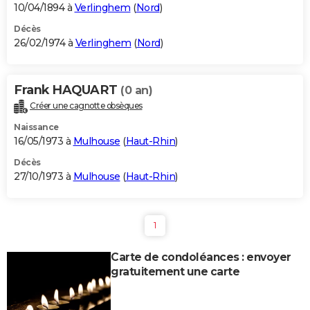
10/04/1894 à
Verlinghem
(
Nord
)
Décès
26/02/1974 à
Verlinghem
(
Nord
)
Frank HAQUART
(0 an)
Créer une cagnotte obsèques
Naissance
16/05/1973 à
Mulhouse
(
Haut-Rhin
)
Décès
27/10/1973 à
Mulhouse
(
Haut-Rhin
)
1
Carte de condoléances : envoyer
gratuitement une carte