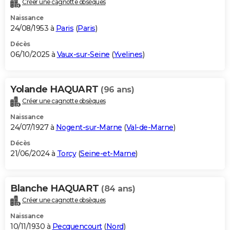
Créer une cagnotte obsèques
City break
Voyage de noces
Climat
Destinations
Voyage nature
Forum
+
PHOTO
Naissance
24/08/1953 à
Paris
(
Paris
)
GUIDES D'ACHAT
Décès
06/10/2025 à
Vaux-sur-Seine
(
Yvelines
)
BONS PLANS
CARTE DE VOEUX
Yolande HAQUART
(96 ans)
Carte Bonne année
Carte Pâques
Carte de Noël
Carte Saint-Valentin
Carte d'anniversaire
DICTIONNAIRE
Créer une cagnotte obsèques
Biographies
Expressions
Dictionnaire
Citations
Proverbes
PROGRAMME TV
Naissance
24/07/1927 à
Nogent-sur-Marne
(
Val-de-Marne
)
COPAINS D'AVANT
Décès
21/06/2024 à
Torcy
(
Seine-et-Marne
)
Se connecter
Collèges
Universités
Service militaire
S'inscrire
Lycées
Primaires
Entreprises
Avis de recherche
AVIS DE DÉCÈS
FORUM
Blanche HAQUART
(84 ans)
Lifestyle
Sport
Television
Cinema
Bricolage
Culture
Auto
Voyage
Créer une cagnotte obsèques
Naissance
10/11/1930 à
Pecquencourt
(
Nord
)