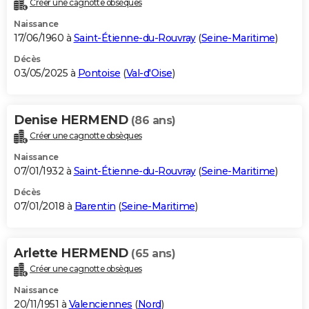
Créer une cagnotte obsèques
City break
Voyage de noces
Climat
Destinations
Voyage nature
Forum
+
PHOTO
Naissance
17/06/1960 à
Saint-Étienne-du-Rouvray
(
Seine-Maritime
)
GUIDES D'ACHAT
Décès
03/05/2025 à
Pontoise
(
Val-d'Oise
)
BONS PLANS
CARTE DE VOEUX
Denise HERMEND
(86 ans)
Carte Bonne année
Carte Pâques
Carte de Noël
Carte Saint-Valentin
Carte d'anniversaire
DICTIONNAIRE
Créer une cagnotte obsèques
Biographies
Expressions
Dictionnaire
Citations
Proverbes
PROGRAMME TV
Naissance
07/01/1932 à
Saint-Étienne-du-Rouvray
(
Seine-Maritime
)
COPAINS D'AVANT
Décès
07/01/2018 à
Barentin
(
Seine-Maritime
)
Se connecter
Collèges
Universités
Service militaire
S'inscrire
Lycées
Primaires
Entreprises
Avis de recherche
AVIS DE DÉCÈS
FORUM
Arlette HERMEND
(65 ans)
Lifestyle
Sport
Television
Cinema
Bricolage
Culture
Auto
Voyage
Créer une cagnotte obsèques
Naissance
20/11/1951 à
Valenciennes
(
Nord
)