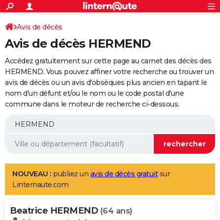
ACTUALITÉS
Connexion
S'inscrire
Avis de décès
Rechercher
Société
Education
Villes
Politique
Faits Divers
Monde
+
SPORT
Avis de décès HERMEND
Football
Cyclisme
Forum
Coupe du monde 2026
Tennis
Rugby
CULTURE
Accédez gratuitement sur cette page au carnet des décès des
TNT
Cinéma
Musique
Programme TV
Streaming
Sorties cinéma
+
HERMEND. Vous pouvez affiner votre recherche ou trouver un
FINANCE
avis de décès ou un avis d'obsèques plus ancien en tapant le
Impôts
Immobilier
Banque
Crédit
Retraite
Epargne
Risques naturels par ville
Assurance
AUTO
nom d'un défunt et/ou le nom ou le code postal d'une
commune dans le moteur de recherche ci-dessous.
Réserver un essai
Berlines
Forum auto
Essais
Citadines
SUV
+
HIGH-TECH
Meilleur smartphone
Ordinateurs
Guide high-tech
Mobiles
Internet
Jeux vidéo
+
BRICOLAGE
Aménagement intérieur
Cuisine
Jardinage
+
Forum
Extérieur
Salle de bains
Rangement
WEEK-END
Escapades
Expositions
Week-end nature
Guides de France
Patrimoine
Musées
+
LIFESTYLE
NOUVEAU :
publiez un
avis de décès gratuit
sur
Linternaute.com
Bien-être
Mode
+
Art de vivre
Loisirs
Modes de vie
SANTE
Beatrice HERMEND
Guide de la santé
Médicaments
+
Alimentation
Maladies
Sommeil
(64 ans)
VOYAGE