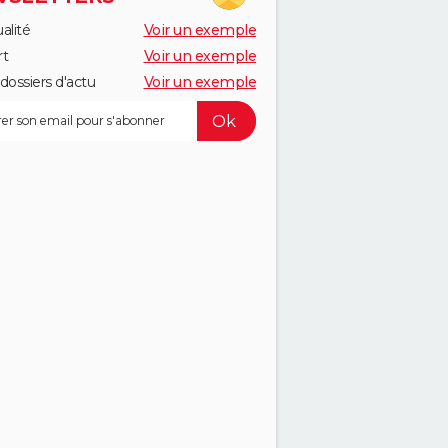
alité
Voir un exemple
rt
Voir un exemple
dossiers d'actu
Voir un exemple