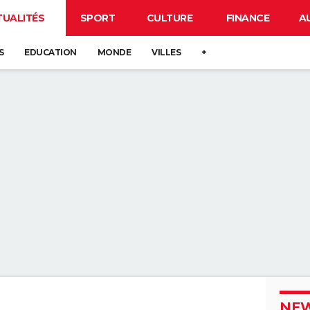
TUALITÉS
SPORT
CULTURE
FINANCE
A
S
EDUCATION
MONDE
VILLES
+
NEW