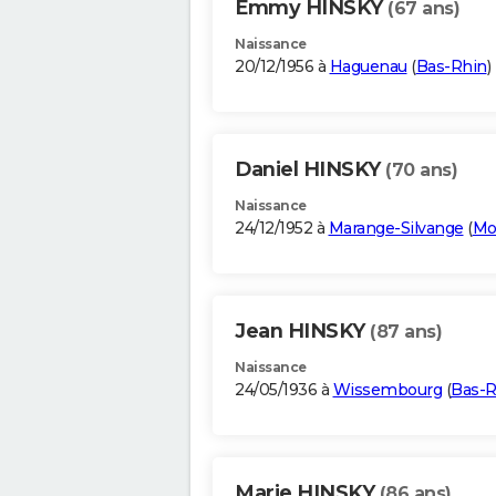
Emmy HINSKY
(67 ans)
Naissance
20/12/1956 à
Haguenau
(
Bas-Rhin
)
Daniel HINSKY
(70 ans)
Naissance
24/12/1952 à
Marange-Silvange
(
Mo
Jean HINSKY
(87 ans)
Naissance
24/05/1936 à
Wissembourg
(
Bas-R
Marie HINSKY
(86 ans)