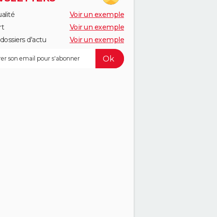
alité
Voir un exemple
rt
Voir un exemple
dossiers d'actu
Voir un exemple