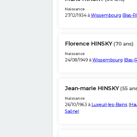
Naissance
27/12/1934 à
Wissembourg
(
Bas-R
Florence HINSKY
(70 ans)
Naissance
24/08/1949 à
Wissembourg
(
Bas-R
Jean-marie HINSKY
(55 an
Naissance
26/10/1963 à
Luxeuil-les-Bains
(
Hau
Saône
)