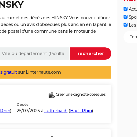
INSKY
Actu
Spo
au carnet des décès des HINSKY. Vous pouvez affiner
 décès ou un avis d'obsèques plus ancien en tapant le
Les 
code postal d'une commune dans le moteur de
s gratuit
sur Linternaute.com
Créer une cagnotte obsèques
Décès
-Rhin
)
25/07/2025 à
Lutterbach
(
Haut-Rhin
)