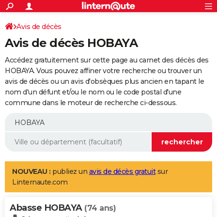
ACTUALITÉS
Connexion
S'inscrire
Avis de décès
Rechercher
Société
Education
Villes
Politique
Faits Divers
Monde
+
SPORT
Avis de décès HOBAYA
Football
Cyclisme
Forum
Coupe du monde 2026
Tennis
Rugby
CULTURE
Accédez gratuitement sur cette page au carnet des décès des
TNT
Cinéma
Musique
Programme TV
Streaming
Sorties cinéma
+
HOBAYA. Vous pouvez affiner votre recherche ou trouver un
FINANCE
avis de décès ou un avis d'obsèques plus ancien en tapant le
Impôts
Immobilier
Banque
Crédit
Retraite
Epargne
Risques naturels par ville
Assurance
AUTO
nom d'un défunt et/ou le nom ou le code postal d'une
commune dans le moteur de recherche ci-dessous.
Réserver un essai
Berlines
Forum auto
Essais
Citadines
SUV
+
HIGH-TECH
Meilleur smartphone
Ordinateurs
Guide high-tech
Mobiles
Internet
Jeux vidéo
+
BRICOLAGE
Aménagement intérieur
Cuisine
Jardinage
+
Forum
Extérieur
Salle de bains
Rangement
WEEK-END
Escapades
Expositions
Week-end nature
Guides de France
Patrimoine
Musées
+
LIFESTYLE
NOUVEAU :
publiez un
avis de décès gratuit
sur
Linternaute.com
Bien-être
Mode
+
Art de vivre
Loisirs
Modes de vie
SANTE
Abasse HOBAYA
Guide de la santé
Médicaments
+
Alimentation
Maladies
Sommeil
(74 ans)
VOYAGE