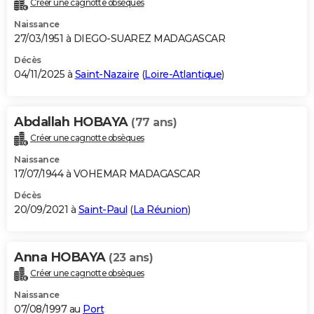
Créer une cagnotte obsèques
City break
Voyage de noces
Climat
Destinations
Voyage nature
Forum
+
PHOTO
Naissance
27/03/1951 à DIEGO-SUAREZ MADAGASCAR
GUIDES D'ACHAT
Décès
04/11/2025 à
Saint-Nazaire
(
Loire-Atlantique
)
BONS PLANS
CARTE DE VOEUX
Abdallah HOBAYA
(77 ans)
Carte Bonne année
Carte Pâques
Carte de Noël
Carte Saint-Valentin
Carte d'anniversaire
DICTIONNAIRE
Créer une cagnotte obsèques
Biographies
Expressions
Dictionnaire
Citations
Proverbes
PROGRAMME TV
Naissance
17/07/1944 à VOHEMAR MADAGASCAR
COPAINS D'AVANT
Décès
20/09/2021 à
Saint-Paul
(
La Réunion
)
Se connecter
Collèges
Universités
Service militaire
S'inscrire
Lycées
Primaires
Entreprises
Avis de recherche
AVIS DE DÉCÈS
FORUM
Anna HOBAYA
(23 ans)
Lifestyle
Sport
Television
Cinema
Bricolage
Culture
Auto
Voyage
Créer une cagnotte obsèques
Naissance
07/08/1997 au
Port