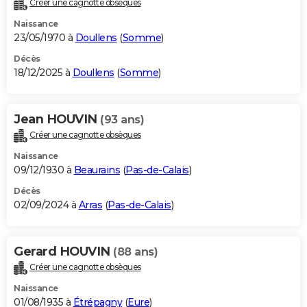
Créer une cagnotte obsèques
City break
Voyage de noces
Climat
Destinations
Voyage nature
Forum
+
PHOTO
Naissance
23/05/1970 à
Doullens
(
Somme
)
GUIDES D'ACHAT
Décès
18/12/2025 à
Doullens
(
Somme
)
BONS PLANS
CARTE DE VOEUX
Jean HOUVIN
(93 ans)
Carte Bonne année
Carte Pâques
Carte de Noël
Carte Saint-Valentin
Carte d'anniversaire
DICTIONNAIRE
Créer une cagnotte obsèques
Biographies
Expressions
Dictionnaire
Citations
Proverbes
PROGRAMME TV
Naissance
09/12/1930 à
Beaurains
(
Pas-de-Calais
)
COPAINS D'AVANT
Décès
02/09/2024 à
Arras
(
Pas-de-Calais
)
Se connecter
Collèges
Universités
Service militaire
S'inscrire
Lycées
Primaires
Entreprises
Avis de recherche
AVIS DE DÉCÈS
FORUM
Gerard HOUVIN
(88 ans)
Lifestyle
Sport
Television
Cinema
Bricolage
Culture
Auto
Voyage
Créer une cagnotte obsèques
Naissance
01/08/1935 à
Étrépagny
(
Eure
)