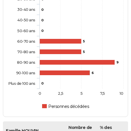
30-40 ans
0
40-50 ans
0
50-60 ans
0
60-70 ans
5
70-80 ans
5
80-90 ans
9
90-100 ans
6
Plus de 100 ans
0
0
2,5
5
7,5
10
Personnes décédées
Nombre de
% des
Famille HOUVIN