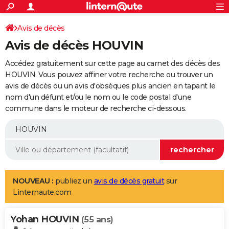
ACTUALITÉS
Connexion
S'inscrire
Avis de décès
Rechercher
Société
Education
Villes
Politique
Faits Divers
Monde
+
SPORT
Avis de décès HOUVIN
Football
Cyclisme
Forum
Coupe du monde 2026
Tennis
Rugby
CULTURE
Accédez gratuitement sur cette page au carnet des décès des
TNT
Cinéma
Musique
Programme TV
Streaming
Sorties cinéma
+
HOUVIN. Vous pouvez affiner votre recherche ou trouver un
FINANCE
avis de décès ou un avis d'obsèques plus ancien en tapant le
Impôts
Immobilier
Banque
Crédit
Retraite
Epargne
Risques naturels par ville
Assurance
AUTO
nom d'un défunt et/ou le nom ou le code postal d'une
commune dans le moteur de recherche ci-dessous.
Réserver un essai
Berlines
Forum auto
Essais
Citadines
SUV
+
HIGH-TECH
Meilleur smartphone
Ordinateurs
Guide high-tech
Mobiles
Internet
Jeux vidéo
+
BRICOLAGE
Aménagement intérieur
Cuisine
Jardinage
+
Forum
Extérieur
Salle de bains
Rangement
WEEK-END
Escapades
Expositions
Week-end nature
Guides de France
Patrimoine
Musées
+
LIFESTYLE
NOUVEAU :
publiez un
avis de décès gratuit
sur
Linternaute.com
Bien-être
Mode
+
Art de vivre
Loisirs
Modes de vie
SANTE
Yohan HOUVIN
Guide de la santé
Médicaments
+
Alimentation
Maladies
Sommeil
(55 ans)
VOYAGE