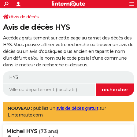
ACTUALITÉS
Connexion
S'inscrire
Avis de décès
Rechercher
Société
Education
Villes
Politique
Faits Divers
Monde
+
SPORT
Avis de décès HYS
Football
Cyclisme
Forum
Coupe du monde 2026
Tennis
Rugby
CULTURE
Accédez gratuitement sur cette page au carnet des décès des
TNT
Cinéma
Musique
Programme TV
Streaming
Sorties cinéma
+
HYS. Vous pouvez affiner votre recherche ou trouver un avis de
FINANCE
décès ou un avis d'obsèques plus ancien en tapant le nom
Impôts
Immobilier
Banque
Crédit
Retraite
Epargne
Risques naturels par ville
Assurance
AUTO
d'un défunt et/ou le nom ou le code postal d'une commune
dans le moteur de recherche ci-dessous.
Réserver un essai
Berlines
Forum auto
Essais
Citadines
SUV
+
HIGH-TECH
Meilleur smartphone
Ordinateurs
Guide high-tech
Mobiles
Internet
Jeux vidéo
+
BRICOLAGE
Aménagement intérieur
Cuisine
Jardinage
+
Forum
Extérieur
Salle de bains
Rangement
WEEK-END
Escapades
Expositions
Week-end nature
Guides de France
Patrimoine
Musées
+
LIFESTYLE
NOUVEAU :
publiez un
avis de décès gratuit
sur
Linternaute.com
Bien-être
Mode
+
Art de vivre
Loisirs
Modes de vie
SANTE
Michel HYS
Guide de la santé
Médicaments
+
Alimentation
Maladies
Sommeil
(73 ans)
VOYAGE