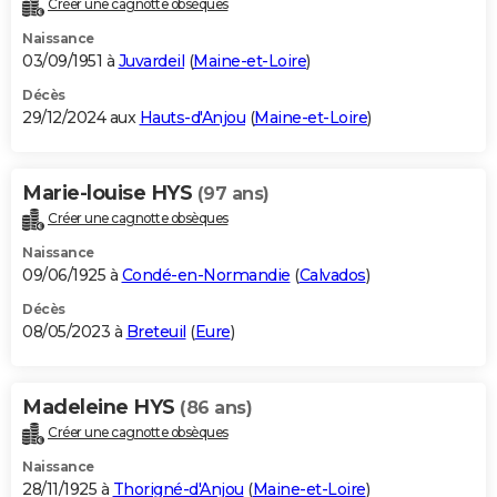
Créer une cagnotte obsèques
City break
Voyage de noces
Climat
Destinations
Voyage nature
Forum
+
PHOTO
Naissance
03/09/1951 à
Juvardeil
(
Maine-et-Loire
)
GUIDES D'ACHAT
Décès
29/12/2024 aux
Hauts-d'Anjou
(
Maine-et-Loire
)
BONS PLANS
CARTE DE VOEUX
Marie-louise HYS
(97 ans)
Carte Bonne année
Carte Pâques
Carte de Noël
Carte Saint-Valentin
Carte d'anniversaire
DICTIONNAIRE
Créer une cagnotte obsèques
Biographies
Expressions
Dictionnaire
Citations
Proverbes
PROGRAMME TV
Naissance
09/06/1925 à
Condé-en-Normandie
(
Calvados
)
COPAINS D'AVANT
Décès
08/05/2023 à
Breteuil
(
Eure
)
Se connecter
Collèges
Universités
Service militaire
S'inscrire
Lycées
Primaires
Entreprises
Avis de recherche
AVIS DE DÉCÈS
FORUM
Madeleine HYS
(86 ans)
Lifestyle
Sport
Television
Cinema
Bricolage
Culture
Auto
Voyage
Créer une cagnotte obsèques
Naissance
28/11/1925 à
Thorigné-d'Anjou
(
Maine-et-Loire
)