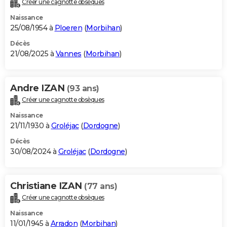
Créer une cagnotte obsèques
City break
Voyage de noces
Climat
Destinations
Voyage nature
Forum
+
PHOTO
Naissance
25/08/1954 à
Ploeren
(
Morbihan
)
GUIDES D'ACHAT
Décès
21/08/2025 à
Vannes
(
Morbihan
)
BONS PLANS
CARTE DE VOEUX
Andre IZAN
(93 ans)
Carte Bonne année
Carte Pâques
Carte de Noël
Carte Saint-Valentin
Carte d'anniversaire
DICTIONNAIRE
Créer une cagnotte obsèques
Biographies
Expressions
Dictionnaire
Citations
Proverbes
PROGRAMME TV
Naissance
21/11/1930 à
Groléjac
(
Dordogne
)
COPAINS D'AVANT
Décès
30/08/2024 à
Groléjac
(
Dordogne
)
Se connecter
Collèges
Universités
Service militaire
S'inscrire
Lycées
Primaires
Entreprises
Avis de recherche
AVIS DE DÉCÈS
FORUM
Christiane IZAN
(77 ans)
Lifestyle
Sport
Television
Cinema
Bricolage
Culture
Auto
Voyage
Créer une cagnotte obsèques
Naissance
11/01/1945 à
Arradon
(
Morbihan
)