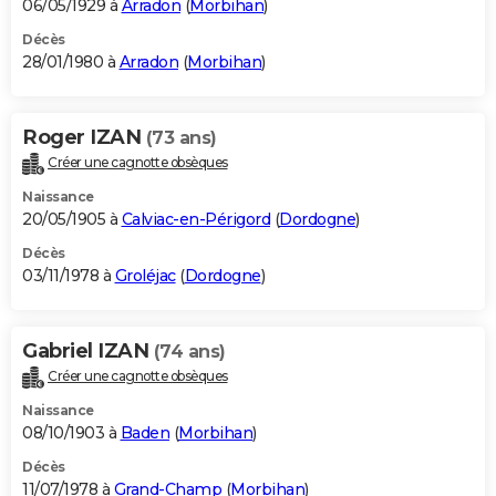
06/05/1929 à
Arradon
(
Morbihan
)
Décès
28/01/1980 à
Arradon
(
Morbihan
)
Roger IZAN
(73 ans)
Créer une cagnotte obsèques
Naissance
20/05/1905 à
Calviac-en-Périgord
(
Dordogne
)
Décès
03/11/1978 à
Groléjac
(
Dordogne
)
Gabriel IZAN
(74 ans)
Créer une cagnotte obsèques
Naissance
08/10/1903 à
Baden
(
Morbihan
)
Décès
11/07/1978 à
Grand-Champ
(
Morbihan
)