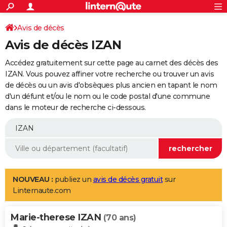
ACTUALITÉS
Connexion
S'inscrire
Avis de décès
Rechercher
Société
Education
Villes
Politique
Faits Divers
Monde
+
SPORT
Avis de décès IZAN
Football
Cyclisme
Forum
Coupe du monde 2026
Tennis
Rugby
CULTURE
Accédez gratuitement sur cette page au carnet des décès des
TNT
Cinéma
Musique
Programme TV
Streaming
Sorties cinéma
+
IZAN. Vous pouvez affiner votre recherche ou trouver un avis
FINANCE
de décès ou un avis d'obsèques plus ancien en tapant le nom
Impôts
Immobilier
Banque
Crédit
Retraite
Epargne
Risques naturels par ville
Assurance
AUTO
d'un défunt et/ou le nom ou le code postal d'une commune
dans le moteur de recherche ci-dessous.
Réserver un essai
Berlines
Forum auto
Essais
Citadines
SUV
+
HIGH-TECH
Meilleur smartphone
Ordinateurs
Guide high-tech
Mobiles
Internet
Jeux vidéo
+
BRICOLAGE
Aménagement intérieur
Cuisine
Jardinage
+
Forum
Extérieur
Salle de bains
Rangement
WEEK-END
Escapades
Expositions
Week-end nature
Guides de France
Patrimoine
Musées
+
LIFESTYLE
NOUVEAU :
publiez un
avis de décès gratuit
sur
Linternaute.com
Bien-être
Mode
+
Art de vivre
Loisirs
Modes de vie
SANTE
Marie-therese IZAN
Guide de la santé
Médicaments
+
Alimentation
Maladies
Sommeil
(70 ans)
VOYAGE