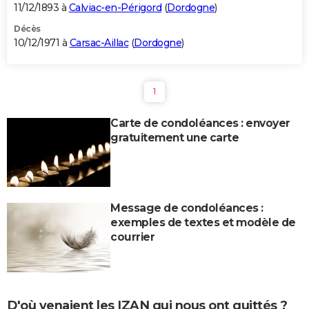
11/12/1893 à
Calviac-en-Périgord
(
Dordogne
)
Décès
10/12/1971 à
Carsac-Aillac
(
Dordogne
)
1
Carte de condoléances : envoyer
gratuitement une carte
Message de condoléances :
exemples de textes et modèle de
courrier
D'où venaient les IZAN qui nous ont quittés ?