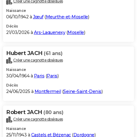
Créer une cagnotte obsèques
City break
Voyage de noces
Climat
Destinations
Voyage nature
Forum
+
PHOTO
Naissance
06/10/1942 à
Jœuf
(
Meurthe-et-Moselle
)
GUIDES D'ACHAT
Décès
21/03/2026 à
Ars-Laquenexy
(
Moselle
)
BONS PLANS
CARTE DE VOEUX
Hubert JACH
(61 ans)
Carte Bonne année
Carte Pâques
Carte de Noël
Carte Saint-Valentin
Carte d'anniversaire
DICTIONNAIRE
Créer une cagnotte obsèques
Biographies
Expressions
Dictionnaire
Citations
Proverbes
PROGRAMME TV
Naissance
30/04/1964 à
Paris
(
Paris
)
COPAINS D'AVANT
Décès
24/06/2025 à
Montfermeil
(
Seine-Saint-Denis
)
Se connecter
Collèges
Universités
Service militaire
S'inscrire
Lycées
Primaires
Entreprises
Avis de recherche
AVIS DE DÉCÈS
FORUM
Robert JACH
(80 ans)
Lifestyle
Sport
Television
Cinema
Bricolage
Culture
Auto
Voyage
Créer une cagnotte obsèques
Naissance
25/11/1943 à
Castels et Bézenac
(
Dordogne
)