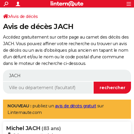
ACTUALITÉS
Connexion
S'inscrire
Avis de décès
Rechercher
Société
Education
Villes
Politique
Faits Divers
Monde
+
SPORT
Avis de décès JACH
Football
Cyclisme
Forum
Coupe du monde 2026
Tennis
Rugby
CULTURE
Accédez gratuitement sur cette page au carnet des décès des
TNT
Cinéma
Musique
Programme TV
Streaming
Sorties cinéma
+
JACH. Vous pouvez affiner votre recherche ou trouver un avis
FINANCE
de décès ou un avis d'obsèques plus ancien en tapant le nom
Impôts
Immobilier
Banque
Crédit
Retraite
Epargne
Risques naturels par ville
Assurance
AUTO
d'un défunt et/ou le nom ou le code postal d'une commune
dans le moteur de recherche ci-dessous.
Réserver un essai
Berlines
Forum auto
Essais
Citadines
SUV
+
HIGH-TECH
Meilleur smartphone
Ordinateurs
Guide high-tech
Mobiles
Internet
Jeux vidéo
+
BRICOLAGE
Aménagement intérieur
Cuisine
Jardinage
+
Forum
Extérieur
Salle de bains
Rangement
WEEK-END
Escapades
Expositions
Week-end nature
Guides de France
Patrimoine
Musées
+
LIFESTYLE
NOUVEAU :
publiez un
avis de décès gratuit
sur
Linternaute.com
Bien-être
Mode
+
Art de vivre
Loisirs
Modes de vie
SANTE
Michel JACH
Guide de la santé
Médicaments
+
Alimentation
Maladies
Sommeil
(83 ans)
VOYAGE