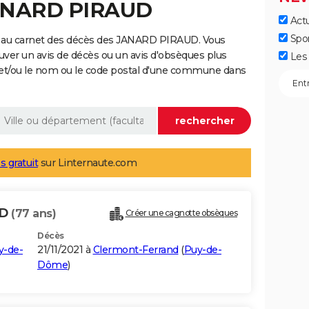
JANARD PIRAUD
Actu
Spo
e au carnet des décès des JANARD PIRAUD. Vous
uver un avis de décès ou un avis d'obsèques plus
Les 
 et/ou le nom ou le code postal d'une commune dans
s gratuit
sur Linternaute.com
UD
(77 ans)
Créer une cagnotte obsèques
Décès
y-de-
21/11/2021 à
Clermont-Ferrand
(
Puy-de-
Dôme
)