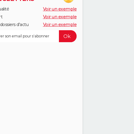
alité
Voir un exemple
rt
Voir un exemple
dossiers d'actu
Voir un exemple