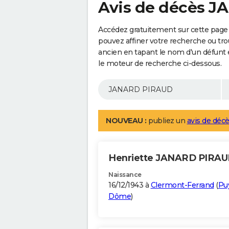
Avis de décès 
Accédez gratuitement sur cette pag
pouvez affiner votre recherche ou tro
ancien en tapant le nom d'un défunt
le moteur de recherche ci-dessous.
NOUVEAU :
publiez un
avis de décè
Henriette JANARD PIRA
Naissance
16/12/1943 à
Clermont-Ferrand
(
Pu
Dôme
)