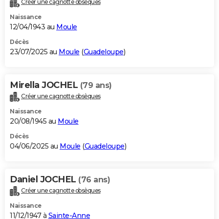
Créer une cagnotte obsèques
City break
Voyage de noces
Climat
Destinations
Voyage nature
Forum
+
PHOTO
Naissance
12/04/1943 au
Moule
GUIDES D'ACHAT
Décès
23/07/2025 au
Moule
(
Guadeloupe
)
BONS PLANS
CARTE DE VOEUX
Mirella JOCHEL
(79 ans)
Carte Bonne année
Carte Pâques
Carte de Noël
Carte Saint-Valentin
Carte d'anniversaire
DICTIONNAIRE
Créer une cagnotte obsèques
Biographies
Expressions
Dictionnaire
Citations
Proverbes
PROGRAMME TV
Naissance
20/08/1945 au
Moule
COPAINS D'AVANT
Décès
04/06/2025 au
Moule
(
Guadeloupe
)
Se connecter
Collèges
Universités
Service militaire
S'inscrire
Lycées
Primaires
Entreprises
Avis de recherche
AVIS DE DÉCÈS
FORUM
Daniel JOCHEL
(76 ans)
Lifestyle
Sport
Television
Cinema
Bricolage
Culture
Auto
Voyage
Créer une cagnotte obsèques
Naissance
11/12/1947 à
Sainte-Anne