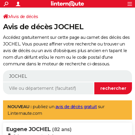
ACTUALITÉS
Connexion
S'inscrire
Avis de décès
Rechercher
Société
Education
Villes
Politique
Faits Divers
Monde
+
SPORT
Avis de décès JOCHEL
Football
Cyclisme
Forum
Coupe du monde 2026
Tennis
Rugby
CULTURE
Accédez gratuitement sur cette page au carnet des décès des
TNT
Cinéma
Musique
Programme TV
Streaming
Sorties cinéma
+
JOCHEL. Vous pouvez affiner votre recherche ou trouver un
FINANCE
avis de décès ou un avis d'obsèques plus ancien en tapant le
Impôts
Immobilier
Banque
Crédit
Retraite
Epargne
Risques naturels par ville
Assurance
AUTO
nom d'un défunt et/ou le nom ou le code postal d'une
commune dans le moteur de recherche ci-dessous.
Réserver un essai
Berlines
Forum auto
Essais
Citadines
SUV
+
HIGH-TECH
Meilleur smartphone
Ordinateurs
Guide high-tech
Mobiles
Internet
Jeux vidéo
+
BRICOLAGE
Aménagement intérieur
Cuisine
Jardinage
+
Forum
Extérieur
Salle de bains
Rangement
WEEK-END
Escapades
Expositions
Week-end nature
Guides de France
Patrimoine
Musées
+
LIFESTYLE
NOUVEAU :
publiez un
avis de décès gratuit
sur
Linternaute.com
Bien-être
Mode
+
Art de vivre
Loisirs
Modes de vie
SANTE
Eugene JOCHEL
Guide de la santé
Médicaments
+
Alimentation
Maladies
Sommeil
(82 ans)
VOYAGE