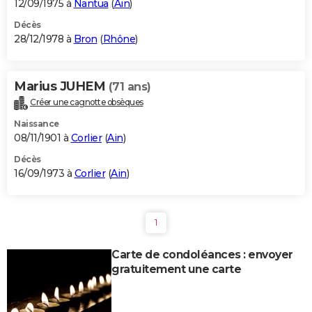
12/09/1975 à
Nantua
(
Ain
)
Décès
28/12/1978 à
Bron
(
Rhône
)
Marius JUHEM
(71 ans)
Créer une cagnotte obsèques
Naissance
08/11/1901 à
Corlier
(
Ain
)
Décès
16/09/1973 à
Corlier
(
Ain
)
1
Carte de condoléances : envoyer
gratuitement une carte