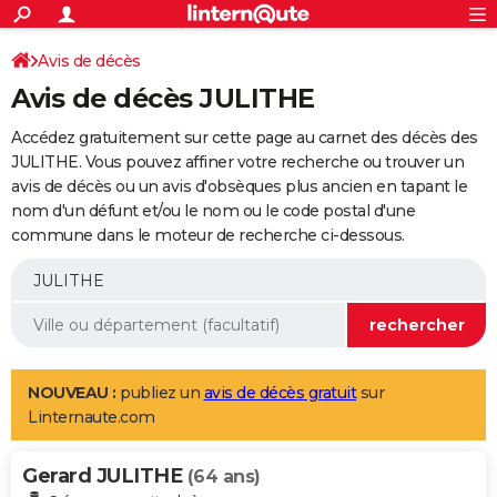
ACTUALITÉS
Connexion
S'inscrire
Avis de décès
Rechercher
Société
Education
Villes
Politique
Faits Divers
Monde
+
SPORT
Avis de décès JULITHE
Football
Cyclisme
Forum
Coupe du monde 2026
Tennis
Rugby
CULTURE
Accédez gratuitement sur cette page au carnet des décès des
TNT
Cinéma
Musique
Programme TV
Streaming
Sorties cinéma
+
JULITHE. Vous pouvez affiner votre recherche ou trouver un
FINANCE
avis de décès ou un avis d'obsèques plus ancien en tapant le
Impôts
Immobilier
Banque
Crédit
Retraite
Epargne
Risques naturels par ville
Assurance
AUTO
nom d'un défunt et/ou le nom ou le code postal d'une
commune dans le moteur de recherche ci-dessous.
Réserver un essai
Berlines
Forum auto
Essais
Citadines
SUV
+
HIGH-TECH
Meilleur smartphone
Ordinateurs
Guide high-tech
Mobiles
Internet
Jeux vidéo
+
BRICOLAGE
Aménagement intérieur
Cuisine
Jardinage
+
Forum
Extérieur
Salle de bains
Rangement
WEEK-END
Escapades
Expositions
Week-end nature
Guides de France
Patrimoine
Musées
+
LIFESTYLE
NOUVEAU :
publiez un
avis de décès gratuit
sur
Linternaute.com
Bien-être
Mode
+
Art de vivre
Loisirs
Modes de vie
SANTE
Gerard JULITHE
Guide de la santé
Médicaments
+
Alimentation
Maladies
Sommeil
(64 ans)
VOYAGE