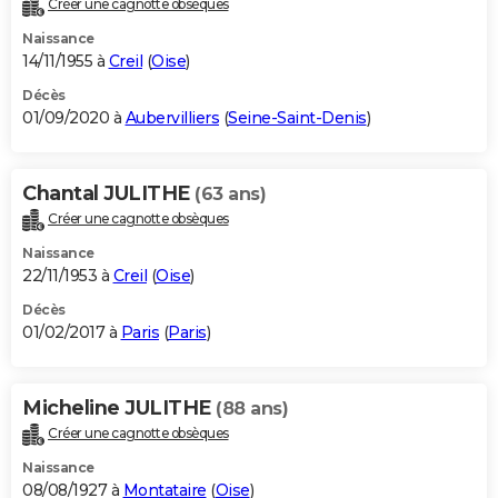
Créer une cagnotte obsèques
City break
Voyage de noces
Climat
Destinations
Voyage nature
Forum
+
PHOTO
Naissance
14/11/1955 à
Creil
(
Oise
)
GUIDES D'ACHAT
Décès
01/09/2020 à
Aubervilliers
(
Seine-Saint-Denis
)
BONS PLANS
CARTE DE VOEUX
Chantal JULITHE
(63 ans)
Carte Bonne année
Carte Pâques
Carte de Noël
Carte Saint-Valentin
Carte d'anniversaire
DICTIONNAIRE
Créer une cagnotte obsèques
Biographies
Expressions
Dictionnaire
Citations
Proverbes
PROGRAMME TV
Naissance
22/11/1953 à
Creil
(
Oise
)
COPAINS D'AVANT
Décès
01/02/2017 à
Paris
(
Paris
)
Se connecter
Collèges
Universités
Service militaire
S'inscrire
Lycées
Primaires
Entreprises
Avis de recherche
AVIS DE DÉCÈS
FORUM
Micheline JULITHE
(88 ans)
Lifestyle
Sport
Television
Cinema
Bricolage
Culture
Auto
Voyage
Créer une cagnotte obsèques
Naissance
08/08/1927 à
Montataire
(
Oise
)