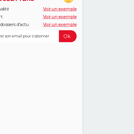
alité
Voir un exemple
rt
Voir un exemple
dossiers d'actu
Voir un exemple