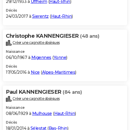
29/12/1933 à
Uffheim
(
Haut-Rhin
)
Décès
24/03/2017 à
Sierentz
(
Haut-Rhin
)
Christophe KANNENGIESER
(48 ans)
Créer une cagnotte obsèques
Naissance
06/10/1967 à
Migennes
(
Yonne
)
Décès
17/05/2016 à
Nice
(
Alpes-Maritimes
)
Paul KANNENGIESER
(84 ans)
Créer une cagnotte obsèques
Naissance
08/06/1929 à
Mulhouse
(
Haut-Rhin
)
Décès
18/01/2014 à
Sélestat
(
Bas-Rhin
)