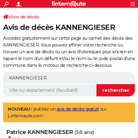
ACTUALITÉS
Connexion
S'inscrire
Avis de décès
Rechercher
Société
Education
Villes
Politique
Faits Divers
Monde
+
SPORT
Avis de décès KANNENGIESER
Football
Cyclisme
Forum
Coupe du monde 2026
Tennis
Rugby
CULTURE
Accédez gratuitement sur cette page au carnet des décès des
TNT
Cinéma
Musique
Programme TV
Streaming
Sorties cinéma
+
KANNENGIESER. Vous pouvez affiner votre recherche ou
FINANCE
trouver un avis de décès ou un avis d'obsèques plus ancien en
Impôts
Immobilier
Banque
Crédit
Retraite
Epargne
Risques naturels par ville
Assurance
AUTO
tapant le nom d'un défunt et/ou le nom ou le code postal d'une
commune dans le moteur de recherche ci-dessous.
Réserver un essai
Berlines
Forum auto
Essais
Citadines
SUV
+
HIGH-TECH
Meilleur smartphone
Ordinateurs
Guide high-tech
Mobiles
Internet
Jeux vidéo
+
BRICOLAGE
Aménagement intérieur
Cuisine
Jardinage
+
Forum
Extérieur
Salle de bains
Rangement
WEEK-END
Escapades
Expositions
Week-end nature
Guides de France
Patrimoine
Musées
+
LIFESTYLE
NOUVEAU :
publiez un
avis de décès gratuit
sur
Linternaute.com
Bien-être
Mode
+
Art de vivre
Loisirs
Modes de vie
SANTE
Patrice KANNENGIESER
Guide de la santé
Médicaments
+
Alimentation
Maladies
Sommeil
(58 ans)
VOYAGE