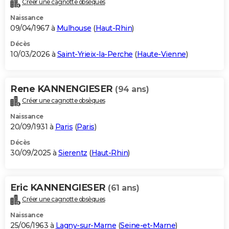
Créer une cagnotte obsèques
City break
Voyage de noces
Climat
Destinations
Voyage nature
Forum
+
PHOTO
Naissance
09/04/1967 à
Mulhouse
(
Haut-Rhin
)
GUIDES D'ACHAT
Décès
10/03/2026 à
Saint-Yrieix-la-Perche
(
Haute-Vienne
)
BONS PLANS
CARTE DE VOEUX
Rene KANNENGIESER
(94 ans)
Carte Bonne année
Carte Pâques
Carte de Noël
Carte Saint-Valentin
Carte d'anniversaire
DICTIONNAIRE
Créer une cagnotte obsèques
Biographies
Expressions
Dictionnaire
Citations
Proverbes
PROGRAMME TV
Naissance
20/09/1931 à
Paris
(
Paris
)
COPAINS D'AVANT
Décès
30/09/2025 à
Sierentz
(
Haut-Rhin
)
Se connecter
Collèges
Universités
Service militaire
S'inscrire
Lycées
Primaires
Entreprises
Avis de recherche
AVIS DE DÉCÈS
FORUM
Eric KANNENGIESER
(61 ans)
Lifestyle
Sport
Television
Cinema
Bricolage
Culture
Auto
Voyage
Créer une cagnotte obsèques
Naissance
25/06/1963 à
Lagny-sur-Marne
(
Seine-et-Marne
)