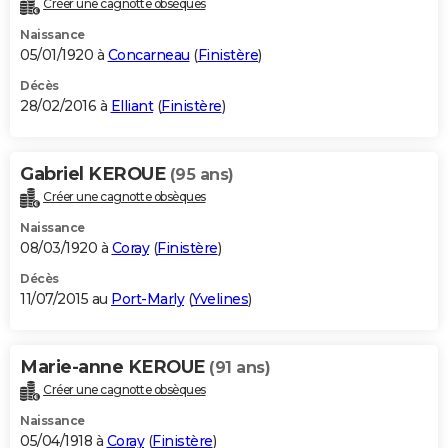
Créer une cagnotte obsèques
City break
Voyage de noces
Climat
Destinations
Voyage nature
Forum
+
PHOTO
Naissance
05/01/1920 à
Concarneau
(
Finistère
)
GUIDES D'ACHAT
Décès
28/02/2016 à
Elliant
(
Finistère
)
BONS PLANS
CARTE DE VOEUX
Gabriel KEROUE
(95 ans)
Carte Bonne année
Carte Pâques
Carte de Noël
Carte Saint-Valentin
Carte d'anniversaire
DICTIONNAIRE
Créer une cagnotte obsèques
Biographies
Expressions
Dictionnaire
Citations
Proverbes
PROGRAMME TV
Naissance
08/03/1920 à
Coray
(
Finistère
)
COPAINS D'AVANT
Décès
11/07/2015 au
Port-Marly
(
Yvelines
)
Se connecter
Collèges
Universités
Service militaire
S'inscrire
Lycées
Primaires
Entreprises
Avis de recherche
AVIS DE DÉCÈS
FORUM
Marie-anne KEROUE
(91 ans)
Lifestyle
Sport
Television
Cinema
Bricolage
Culture
Auto
Voyage
Créer une cagnotte obsèques
Naissance
05/04/1918 à
Coray
(
Finistère
)