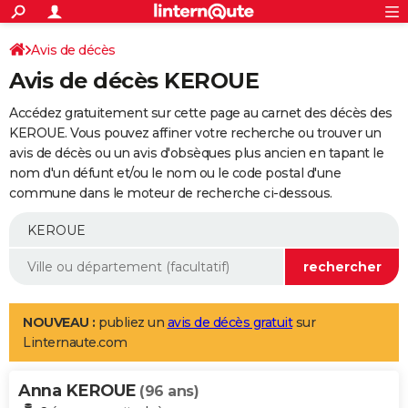
ACTUALITÉS
Connexion
S'inscrire
Avis de décès
Rechercher
Société
Education
Villes
Politique
Faits Divers
Monde
+
SPORT
Avis de décès KEROUE
Football
Cyclisme
Forum
Coupe du monde 2026
Tennis
Rugby
CULTURE
Accédez gratuitement sur cette page au carnet des décès des
TNT
Cinéma
Musique
Programme TV
Streaming
Sorties cinéma
+
KEROUE. Vous pouvez affiner votre recherche ou trouver un
FINANCE
avis de décès ou un avis d'obsèques plus ancien en tapant le
Impôts
Immobilier
Banque
Crédit
Retraite
Epargne
Risques naturels par ville
Assurance
AUTO
nom d'un défunt et/ou le nom ou le code postal d'une
commune dans le moteur de recherche ci-dessous.
Réserver un essai
Berlines
Forum auto
Essais
Citadines
SUV
+
HIGH-TECH
Meilleur smartphone
Ordinateurs
Guide high-tech
Mobiles
Internet
Jeux vidéo
+
BRICOLAGE
Aménagement intérieur
Cuisine
Jardinage
+
Forum
Extérieur
Salle de bains
Rangement
WEEK-END
Escapades
Expositions
Week-end nature
Guides de France
Patrimoine
Musées
+
LIFESTYLE
NOUVEAU :
publiez un
avis de décès gratuit
sur
Linternaute.com
Bien-être
Mode
+
Art de vivre
Loisirs
Modes de vie
SANTE
Anna KEROUE
Guide de la santé
Médicaments
+
Alimentation
Maladies
Sommeil
(96 ans)
VOYAGE