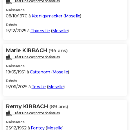
Créer une cagnotte obsèques
City break
Voyage de noces
Climat
Destinations
Voyage nature
Forum
+
PHOTO
Naissance
08/10/1970 à
Kœnigsmacker
(
Moselle
)
GUIDES D'ACHAT
Décès
15/12/2025 à
Thionville
(
Moselle
)
BONS PLANS
CARTE DE VOEUX
Marie KIRBACH
(94 ans)
Carte Bonne année
Carte Pâques
Carte de Noël
Carte Saint-Valentin
Carte d'anniversaire
DICTIONNAIRE
Créer une cagnotte obsèques
Biographies
Expressions
Dictionnaire
Citations
Proverbes
PROGRAMME TV
Naissance
19/05/1931 à
Cattenom
(
Moselle
)
COPAINS D'AVANT
Décès
15/06/2025 à
Terville
(
Moselle
)
Se connecter
Collèges
Universités
Service militaire
S'inscrire
Lycées
Primaires
Entreprises
Avis de recherche
AVIS DE DÉCÈS
FORUM
Remy KIRBACH
(89 ans)
Lifestyle
Sport
Television
Cinema
Bricolage
Culture
Auto
Voyage
Créer une cagnotte obsèques
Naissance
23/12/1932 à
Fontoy
(
Moselle
)