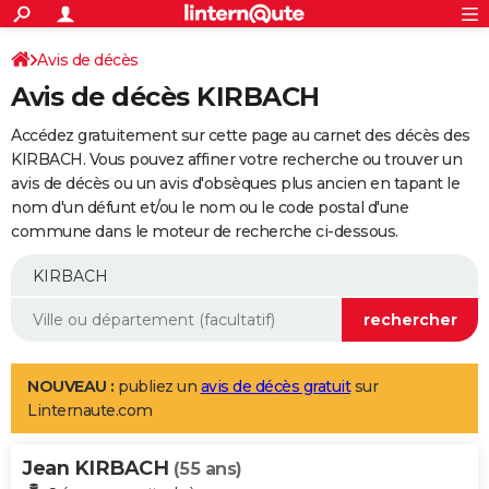
ACTUALITÉS
Connexion
S'inscrire
Avis de décès
Rechercher
Société
Education
Villes
Politique
Faits Divers
Monde
+
SPORT
Avis de décès KIRBACH
Football
Cyclisme
Forum
Coupe du monde 2026
Tennis
Rugby
CULTURE
Accédez gratuitement sur cette page au carnet des décès des
TNT
Cinéma
Musique
Programme TV
Streaming
Sorties cinéma
+
KIRBACH. Vous pouvez affiner votre recherche ou trouver un
FINANCE
avis de décès ou un avis d'obsèques plus ancien en tapant le
Impôts
Immobilier
Banque
Crédit
Retraite
Epargne
Risques naturels par ville
Assurance
AUTO
nom d'un défunt et/ou le nom ou le code postal d'une
commune dans le moteur de recherche ci-dessous.
Réserver un essai
Berlines
Forum auto
Essais
Citadines
SUV
+
HIGH-TECH
Meilleur smartphone
Ordinateurs
Guide high-tech
Mobiles
Internet
Jeux vidéo
+
BRICOLAGE
Aménagement intérieur
Cuisine
Jardinage
+
Forum
Extérieur
Salle de bains
Rangement
WEEK-END
Escapades
Expositions
Week-end nature
Guides de France
Patrimoine
Musées
+
LIFESTYLE
NOUVEAU :
publiez un
avis de décès gratuit
sur
Linternaute.com
Bien-être
Mode
+
Art de vivre
Loisirs
Modes de vie
SANTE
Jean KIRBACH
Guide de la santé
Médicaments
+
Alimentation
Maladies
Sommeil
(55 ans)
VOYAGE