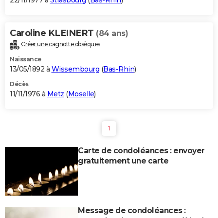
22/11/1977 à
Strasbourg
(
Bas-Rhin
)
Caroline KLEINERT
(84 ans)
Créer une cagnotte obsèques
Naissance
13/05/1892 à
Wissembourg
(
Bas-Rhin
)
Décès
11/11/1976 à
Metz
(
Moselle
)
1
Carte de condoléances : envoyer
gratuitement une carte
Message de condoléances :