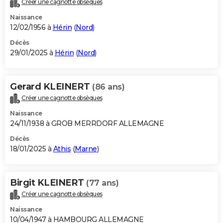
Créer une cagnotte obsèques
City break
Voyage de noces
Climat
Destinations
Voyage nature
Forum
+
PHOTO
Naissance
12/02/1956 à
Hérin
(
Nord
)
GUIDES D'ACHAT
Décès
29/01/2025 à
Hérin
(
Nord
)
BONS PLANS
CARTE DE VOEUX
Gerard KLEINERT
(86 ans)
Carte Bonne année
Carte Pâques
Carte de Noël
Carte Saint-Valentin
Carte d'anniversaire
DICTIONNAIRE
Créer une cagnotte obsèques
Biographies
Expressions
Dictionnaire
Citations
Proverbes
PROGRAMME TV
Naissance
24/11/1938 à GROB MERRDORF ALLEMAGNE
COPAINS D'AVANT
Décès
18/01/2025 à
Athis
(
Marne
)
Se connecter
Collèges
Universités
Service militaire
S'inscrire
Lycées
Primaires
Entreprises
Avis de recherche
AVIS DE DÉCÈS
FORUM
Birgit KLEINERT
(77 ans)
Lifestyle
Sport
Television
Cinema
Bricolage
Culture
Auto
Voyage
Créer une cagnotte obsèques
Naissance
10/04/1947 à HAMBOURG ALLEMAGNE