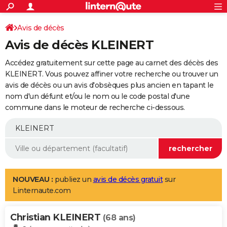
ACTUALITÉS
Connexion
S'inscrire
Avis de décès
Rechercher
Société
Education
Villes
Politique
Faits Divers
Monde
+
SPORT
Avis de décès KLEINERT
Football
Cyclisme
Forum
Coupe du monde 2026
Tennis
Rugby
CULTURE
Accédez gratuitement sur cette page au carnet des décès des
TNT
Cinéma
Musique
Programme TV
Streaming
Sorties cinéma
+
KLEINERT. Vous pouvez affiner votre recherche ou trouver un
FINANCE
avis de décès ou un avis d'obsèques plus ancien en tapant le
Impôts
Immobilier
Banque
Crédit
Retraite
Epargne
Risques naturels par ville
Assurance
AUTO
nom d'un défunt et/ou le nom ou le code postal d'une
commune dans le moteur de recherche ci-dessous.
Réserver un essai
Berlines
Forum auto
Essais
Citadines
SUV
+
HIGH-TECH
Meilleur smartphone
Ordinateurs
Guide high-tech
Mobiles
Internet
Jeux vidéo
+
BRICOLAGE
Aménagement intérieur
Cuisine
Jardinage
+
Forum
Extérieur
Salle de bains
Rangement
WEEK-END
Escapades
Expositions
Week-end nature
Guides de France
Patrimoine
Musées
+
LIFESTYLE
NOUVEAU :
publiez un
avis de décès gratuit
sur
Linternaute.com
Bien-être
Mode
+
Art de vivre
Loisirs
Modes de vie
SANTE
Christian KLEINERT
Guide de la santé
Médicaments
+
Alimentation
Maladies
Sommeil
(68 ans)
VOYAGE