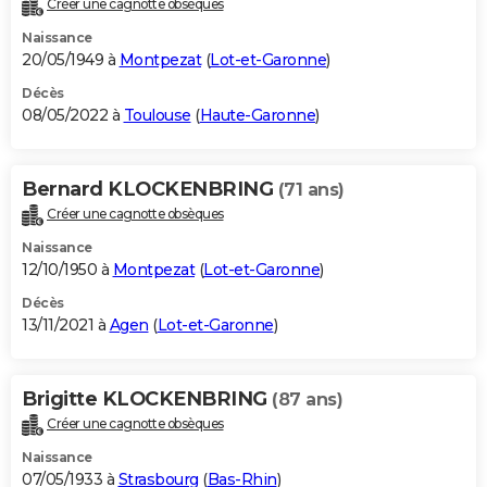
Créer une cagnotte obsèques
City break
Voyage de noces
Climat
Destinations
Voyage nature
Forum
+
PHOTO
Naissance
20/05/1949 à
Montpezat
(
Lot-et-Garonne
)
GUIDES D'ACHAT
Décès
08/05/2022 à
Toulouse
(
Haute-Garonne
)
BONS PLANS
CARTE DE VOEUX
Bernard KLOCKENBRING
(71 ans)
Carte Bonne année
Carte Pâques
Carte de Noël
Carte Saint-Valentin
Carte d'anniversaire
DICTIONNAIRE
Créer une cagnotte obsèques
Biographies
Expressions
Dictionnaire
Citations
Proverbes
PROGRAMME TV
Naissance
12/10/1950 à
Montpezat
(
Lot-et-Garonne
)
COPAINS D'AVANT
Décès
13/11/2021 à
Agen
(
Lot-et-Garonne
)
Se connecter
Collèges
Universités
Service militaire
S'inscrire
Lycées
Primaires
Entreprises
Avis de recherche
AVIS DE DÉCÈS
FORUM
Brigitte KLOCKENBRING
(87 ans)
Lifestyle
Sport
Television
Cinema
Bricolage
Culture
Auto
Voyage
Créer une cagnotte obsèques
Naissance
07/05/1933 à
Strasbourg
(
Bas-Rhin
)