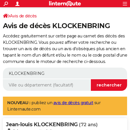
ACTUALITÉS
Connexion
S'inscrire
Avis de décès
Rechercher
Société
Education
Villes
Politique
Faits Divers
Monde
+
SPORT
Avis de décès KLOCKENBRING
Football
Cyclisme
Forum
Coupe du monde 2026
Tennis
Rugby
CULTURE
Accédez gratuitement sur cette page au carnet des décès des
TNT
Cinéma
Musique
Programme TV
Streaming
Sorties cinéma
+
KLOCKENBRING. Vous pouvez affiner votre recherche ou
FINANCE
trouver un avis de décès ou un avis d'obsèques plus ancien en
Impôts
Immobilier
Banque
Crédit
Retraite
Epargne
Risques naturels par ville
Assurance
AUTO
tapant le nom d'un défunt et/ou le nom ou le code postal d'une
commune dans le moteur de recherche ci-dessous.
Réserver un essai
Berlines
Forum auto
Essais
Citadines
SUV
+
HIGH-TECH
Meilleur smartphone
Ordinateurs
Guide high-tech
Mobiles
Internet
Jeux vidéo
+
BRICOLAGE
Aménagement intérieur
Cuisine
Jardinage
+
Forum
Extérieur
Salle de bains
Rangement
WEEK-END
Escapades
Expositions
Week-end nature
Guides de France
Patrimoine
Musées
+
LIFESTYLE
NOUVEAU :
publiez un
avis de décès gratuit
sur
Linternaute.com
Bien-être
Mode
+
Art de vivre
Loisirs
Modes de vie
SANTE
Jean-louis KLOCKENBRING
Guide de la santé
Médicaments
+
Alimentation
Maladies
Sommeil
(72 ans)
VOYAGE