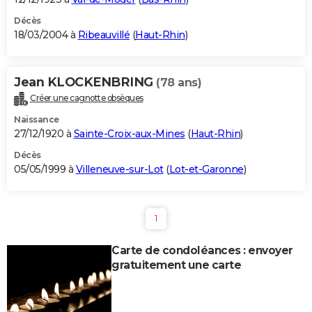
Décès
18/03/2004 à
Ribeauvillé
(
Haut-Rhin
)
Jean KLOCKENBRING
(78 ans)
Créer une cagnotte obsèques
Naissance
27/12/1920 à
Sainte-Croix-aux-Mines
(
Haut-Rhin
)
Décès
05/05/1999 à
Villeneuve-sur-Lot
(
Lot-et-Garonne
)
1
Carte de condoléances : envoyer
gratuitement une carte