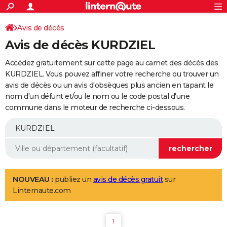
ACTUALITÉS
Connexion
S'inscrire
Avis de décès
Rechercher
Société
Education
Villes
Politique
Faits Divers
Monde
+
SPORT
Avis de décès KURDZIEL
Football
Cyclisme
Forum
Coupe du monde 2026
Tennis
Rugby
CULTURE
Accédez gratuitement sur cette page au carnet des décès des
TNT
Cinéma
Musique
Programme TV
Streaming
Sorties cinéma
+
KURDZIEL. Vous pouvez affiner votre recherche ou trouver un
FINANCE
avis de décès ou un avis d'obsèques plus ancien en tapant le
Impôts
Immobilier
Banque
Crédit
Retraite
Epargne
Risques naturels par ville
Assurance
AUTO
nom d'un défunt et/ou le nom ou le code postal d'une
commune dans le moteur de recherche ci-dessous.
Réserver un essai
Berlines
Forum auto
Essais
Citadines
SUV
+
HIGH-TECH
Meilleur smartphone
Ordinateurs
Guide high-tech
Mobiles
Internet
Jeux vidéo
+
BRICOLAGE
Aménagement intérieur
Cuisine
Jardinage
+
Forum
Extérieur
Salle de bains
Rangement
WEEK-END
Escapades
Expositions
Week-end nature
Guides de France
Patrimoine
Musées
+
LIFESTYLE
NOUVEAU :
publiez un
avis de décès gratuit
sur
Linternaute.com
Bien-être
Mode
+
Art de vivre
Loisirs
Modes de vie
SANTE
Guide de la santé
Médicaments
+
Alimentation
Maladies
Sommeil
VOYAGE
1