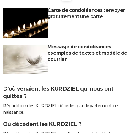
City break
Voyage de noces
Climat
Destinations
Voyage nature
Forum
+
PHOTO
Carte de condoléances : envoyer
gratuitement une carte
GUIDES D'ACHAT
BONS PLANS
CARTE DE VOEUX
Message de condoléances :
exemples de textes et modèle de
Carte Bonne année
Carte Pâques
Carte de Noël
Carte Saint-Valentin
Carte d'anniversaire
DICTIONNAIRE
courrier
Biographies
Expressions
Dictionnaire
Citations
Proverbes
PROGRAMME TV
COPAINS D'AVANT
D'où venaient les KURDZIEL qui nous ont
Se connecter
Collèges
Universités
Service militaire
S'inscrire
Lycées
Primaires
Entreprises
Avis de recherche
AVIS DE DÉCÈS
quittés ?
FORUM
Répartition des KURDZIEL décédés par département de
naissance.
Lifestyle
Sport
Television
Cinema
Bricolage
Culture
Auto
Voyage
Où décèdent les KURDZIEL ?