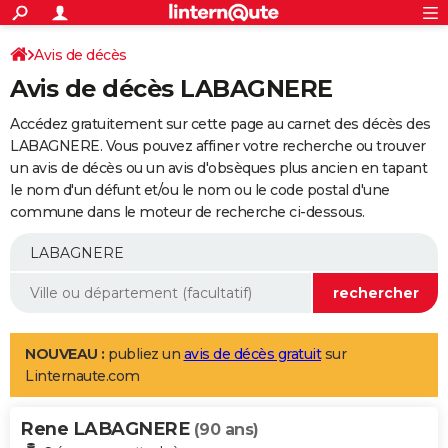
ACTUALITÉS
Connexion
S'inscrire
Avis de décès
Rechercher
Société
Education
Villes
Politique
Faits Divers
Monde
+
SPORT
Avis de décès LABAGNERE
Football
Cyclisme
Forum
Coupe du monde 2026
Tennis
Rugby
CULTURE
Accédez gratuitement sur cette page au carnet des décès des
TNT
Cinéma
Musique
Programme TV
Streaming
Sorties cinéma
+
LABAGNERE. Vous pouvez affiner votre recherche ou trouver
FINANCE
un avis de décès ou un avis d'obsèques plus ancien en tapant
Impôts
Immobilier
Banque
Crédit
Retraite
Epargne
Risques naturels par ville
Assurance
AUTO
le nom d'un défunt et/ou le nom ou le code postal d'une
commune dans le moteur de recherche ci-dessous.
Réserver un essai
Berlines
Forum auto
Essais
Citadines
SUV
+
HIGH-TECH
Meilleur smartphone
Ordinateurs
Guide high-tech
Mobiles
Internet
Jeux vidéo
+
BRICOLAGE
Aménagement intérieur
Cuisine
Jardinage
+
Forum
Extérieur
Salle de bains
Rangement
WEEK-END
Escapades
Expositions
Week-end nature
Guides de France
Patrimoine
Musées
+
LIFESTYLE
NOUVEAU :
publiez un
avis de décès gratuit
sur
Linternaute.com
Bien-être
Mode
+
Art de vivre
Loisirs
Modes de vie
SANTE
Rene LABAGNERE
Guide de la santé
Médicaments
+
Alimentation
Maladies
Sommeil
(90 ans)
VOYAGE