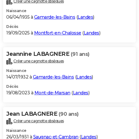
Créer une cagnotte obsèques
City break
Voyage de noces
Climat
Destinations
Voyage nature
Forum
+
PHOTO
Naissance
06/04/1935 à
Gamarde-les-Bains
(
Landes
)
GUIDES D'ACHAT
Décès
19/09/2025 à
Montfort-en-Chalosse
(
Landes
)
BONS PLANS
CARTE DE VOEUX
Jeannine LABAGNERE
(91 ans)
Carte Bonne année
Carte Pâques
Carte de Noël
Carte Saint-Valentin
Carte d'anniversaire
DICTIONNAIRE
Créer une cagnotte obsèques
Biographies
Expressions
Dictionnaire
Citations
Proverbes
PROGRAMME TV
Naissance
14/07/1932 à
Gamarde-les-Bains
(
Landes
)
COPAINS D'AVANT
Décès
19/08/2023 à
Mont-de-Marsan
(
Landes
)
Se connecter
Collèges
Universités
Service militaire
S'inscrire
Lycées
Primaires
Entreprises
Avis de recherche
AVIS DE DÉCÈS
FORUM
Jean LABAGNERE
(90 ans)
Lifestyle
Sport
Television
Cinema
Bricolage
Culture
Auto
Voyage
Créer une cagnotte obsèques
Naissance
26/03/1931 à
Saugnac-et-Cambran
(
Landes
)