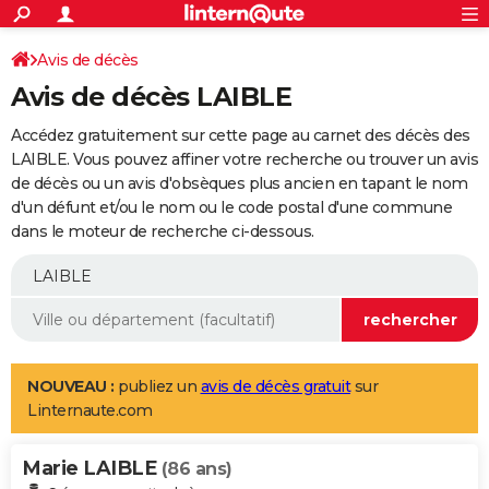
ACTUALITÉS
Connexion
S'inscrire
Avis de décès
Rechercher
Société
Education
Villes
Politique
Faits Divers
Monde
+
SPORT
Avis de décès LAIBLE
Football
Cyclisme
Forum
Coupe du monde 2026
Tennis
Rugby
CULTURE
Accédez gratuitement sur cette page au carnet des décès des
TNT
Cinéma
Musique
Programme TV
Streaming
Sorties cinéma
+
LAIBLE. Vous pouvez affiner votre recherche ou trouver un avis
FINANCE
de décès ou un avis d'obsèques plus ancien en tapant le nom
Impôts
Immobilier
Banque
Crédit
Retraite
Epargne
Risques naturels par ville
Assurance
AUTO
d'un défunt et/ou le nom ou le code postal d'une commune
dans le moteur de recherche ci-dessous.
Réserver un essai
Berlines
Forum auto
Essais
Citadines
SUV
+
HIGH-TECH
Meilleur smartphone
Ordinateurs
Guide high-tech
Mobiles
Internet
Jeux vidéo
+
BRICOLAGE
Aménagement intérieur
Cuisine
Jardinage
+
Forum
Extérieur
Salle de bains
Rangement
WEEK-END
Escapades
Expositions
Week-end nature
Guides de France
Patrimoine
Musées
+
LIFESTYLE
NOUVEAU :
publiez un
avis de décès gratuit
sur
Linternaute.com
Bien-être
Mode
+
Art de vivre
Loisirs
Modes de vie
SANTE
Marie LAIBLE
Guide de la santé
Médicaments
+
Alimentation
Maladies
Sommeil
(86 ans)
VOYAGE