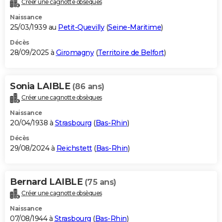
Créer une cagnotte obsèques
City break
Voyage de noces
Climat
Destinations
Voyage nature
Forum
+
PHOTO
Naissance
25/03/1939 au
Petit-Quevilly
(
Seine-Maritime
)
GUIDES D'ACHAT
Décès
28/09/2025 à
Giromagny
(
Territoire de Belfort
)
BONS PLANS
CARTE DE VOEUX
Sonia LAIBLE
(86 ans)
Carte Bonne année
Carte Pâques
Carte de Noël
Carte Saint-Valentin
Carte d'anniversaire
DICTIONNAIRE
Créer une cagnotte obsèques
Biographies
Expressions
Dictionnaire
Citations
Proverbes
PROGRAMME TV
Naissance
20/04/1938 à
Strasbourg
(
Bas-Rhin
)
COPAINS D'AVANT
Décès
29/08/2024 à
Reichstett
(
Bas-Rhin
)
Se connecter
Collèges
Universités
Service militaire
S'inscrire
Lycées
Primaires
Entreprises
Avis de recherche
AVIS DE DÉCÈS
FORUM
Bernard LAIBLE
(75 ans)
Lifestyle
Sport
Television
Cinema
Bricolage
Culture
Auto
Voyage
Créer une cagnotte obsèques
Naissance
07/08/1944 à
Strasbourg
(
Bas-Rhin
)