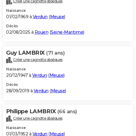
Créer une cagnotte obsèques
City break
Voyage de noces
Climat
Destinations
Voyage nature
Forum
+
PHOTO
Naissance
01/02/1969 à
Verdun
(
Meuse
)
GUIDES D'ACHAT
Décès
02/08/2025 à
Rouen
(
Seine-Maritime
)
BONS PLANS
CARTE DE VOEUX
Guy LAMBRIX
(71 ans)
Carte Bonne année
Carte Pâques
Carte de Noël
Carte Saint-Valentin
Carte d'anniversaire
DICTIONNAIRE
Créer une cagnotte obsèques
Biographies
Expressions
Dictionnaire
Citations
Proverbes
PROGRAMME TV
Naissance
20/12/1947 à
Verdun
(
Meuse
)
COPAINS D'AVANT
Décès
28/09/2019 à
Verdun
(
Meuse
)
Se connecter
Collèges
Universités
Service militaire
S'inscrire
Lycées
Primaires
Entreprises
Avis de recherche
AVIS DE DÉCÈS
FORUM
Philippe LAMBRIX
(66 ans)
Lifestyle
Sport
Television
Cinema
Bricolage
Culture
Auto
Voyage
Créer une cagnotte obsèques
Naissance
01/03/1952 à
Verdun
(
Meuse
)