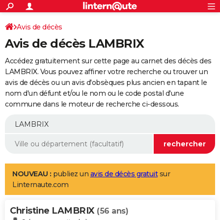
ACTUALITÉS
Connexion
S'inscrire
Avis de décès
Rechercher
Société
Education
Villes
Politique
Faits Divers
Monde
+
SPORT
Avis de décès LAMBRIX
Football
Cyclisme
Forum
Coupe du monde 2026
Tennis
Rugby
CULTURE
Accédez gratuitement sur cette page au carnet des décès des
TNT
Cinéma
Musique
Programme TV
Streaming
Sorties cinéma
+
LAMBRIX. Vous pouvez affiner votre recherche ou trouver un
FINANCE
avis de décès ou un avis d'obsèques plus ancien en tapant le
Impôts
Immobilier
Banque
Crédit
Retraite
Epargne
Risques naturels par ville
Assurance
AUTO
nom d'un défunt et/ou le nom ou le code postal d'une
commune dans le moteur de recherche ci-dessous.
Réserver un essai
Berlines
Forum auto
Essais
Citadines
SUV
+
HIGH-TECH
Meilleur smartphone
Ordinateurs
Guide high-tech
Mobiles
Internet
Jeux vidéo
+
BRICOLAGE
Aménagement intérieur
Cuisine
Jardinage
+
Forum
Extérieur
Salle de bains
Rangement
WEEK-END
Escapades
Expositions
Week-end nature
Guides de France
Patrimoine
Musées
+
LIFESTYLE
NOUVEAU :
publiez un
avis de décès gratuit
sur
Linternaute.com
Bien-être
Mode
+
Art de vivre
Loisirs
Modes de vie
SANTE
Christine LAMBRIX
Guide de la santé
Médicaments
+
Alimentation
Maladies
Sommeil
(56 ans)
VOYAGE