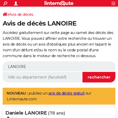
ACTUALITÉS
Connexion
S'inscrire
Avis de décès
Rechercher
Société
Education
Villes
Politique
Faits Divers
Monde
+
SPORT
Avis de décès LANOIRE
Football
Cyclisme
Forum
Coupe du monde 2026
Tennis
Rugby
CULTURE
Accédez gratuitement sur cette page au carnet des décès des
TNT
Cinéma
Musique
Programme TV
Streaming
Sorties cinéma
+
LANOIRE. Vous pouvez affiner votre recherche ou trouver un
FINANCE
avis de décès ou un avis d'obsèques plus ancien en tapant le
Impôts
Immobilier
Banque
Crédit
Retraite
Epargne
Risques naturels par ville
Assurance
AUTO
nom d'un défunt et/ou le nom ou le code postal d'une
commune dans le moteur de recherche ci-dessous.
Réserver un essai
Berlines
Forum auto
Essais
Citadines
SUV
+
HIGH-TECH
Meilleur smartphone
Ordinateurs
Guide high-tech
Mobiles
Internet
Jeux vidéo
+
BRICOLAGE
Aménagement intérieur
Cuisine
Jardinage
+
Forum
Extérieur
Salle de bains
Rangement
WEEK-END
Escapades
Expositions
Week-end nature
Guides de France
Patrimoine
Musées
+
LIFESTYLE
NOUVEAU :
publiez un
avis de décès gratuit
sur
Linternaute.com
Bien-être
Mode
+
Art de vivre
Loisirs
Modes de vie
SANTE
Daniele LANOIRE
Guide de la santé
Médicaments
+
Alimentation
Maladies
Sommeil
(78 ans)
VOYAGE