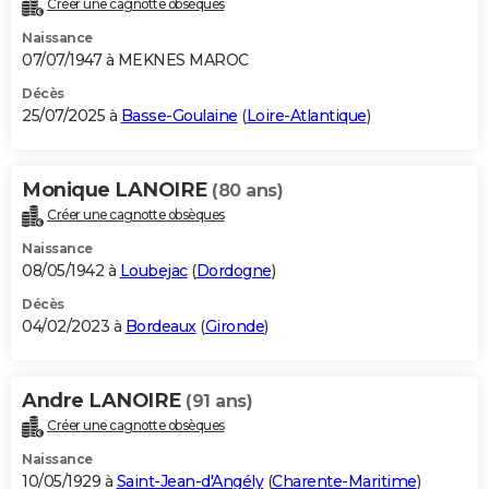
Créer une cagnotte obsèques
City break
Voyage de noces
Climat
Destinations
Voyage nature
Forum
+
PHOTO
Naissance
07/07/1947 à MEKNES MAROC
GUIDES D'ACHAT
Décès
25/07/2025 à
Basse-Goulaine
(
Loire-Atlantique
)
BONS PLANS
CARTE DE VOEUX
Monique LANOIRE
(80 ans)
Carte Bonne année
Carte Pâques
Carte de Noël
Carte Saint-Valentin
Carte d'anniversaire
DICTIONNAIRE
Créer une cagnotte obsèques
Biographies
Expressions
Dictionnaire
Citations
Proverbes
PROGRAMME TV
Naissance
08/05/1942 à
Loubejac
(
Dordogne
)
COPAINS D'AVANT
Décès
04/02/2023 à
Bordeaux
(
Gironde
)
Se connecter
Collèges
Universités
Service militaire
S'inscrire
Lycées
Primaires
Entreprises
Avis de recherche
AVIS DE DÉCÈS
FORUM
Andre LANOIRE
(91 ans)
Lifestyle
Sport
Television
Cinema
Bricolage
Culture
Auto
Voyage
Créer une cagnotte obsèques
Naissance
10/05/1929 à
Saint-Jean-d'Angély
(
Charente-Maritime
)