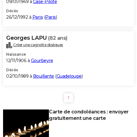
09/01/1949 à
Case-Pilote
Décès
26/12/1992 à
Paris
(
Paris
)
Georges LAPU
(82 ans)
Créer une cagnotte obsèques
Naissance
12/11/1906 à
Gourbeyre
Décès
02/10/1989 à
Bouillante
(
Guadeloupe
)
1
Carte de condoléances : envoyer
gratuitement une carte