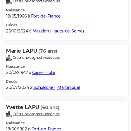
Créer une cagnotte obsèques
City break
Voyage de noces
Climat
Destinations
Voyage nature
Forum
+
PHOTO
Naissance
18/05/1966 à
Fort-de-France
GUIDES D'ACHAT
Décès
23/10/2024 à
Meudon
(
Hauts-de-Seine
)
BONS PLANS
CARTE DE VOEUX
Marie LAPU
(76 ans)
Carte Bonne année
Carte Pâques
Carte de Noël
Carte Saint-Valentin
Carte d'anniversaire
DICTIONNAIRE
Créer une cagnotte obsèques
Biographies
Expressions
Dictionnaire
Citations
Proverbes
PROGRAMME TV
Naissance
20/08/1947 à
Case-Pilote
COPAINS D'AVANT
Décès
20/07/2024 à
Schœlcher
(
Martinique
)
Se connecter
Collèges
Universités
Service militaire
S'inscrire
Lycées
Primaires
Entreprises
Avis de recherche
AVIS DE DÉCÈS
FORUM
Yvette LAPU
(60 ans)
Lifestyle
Sport
Television
Cinema
Bricolage
Culture
Auto
Voyage
Créer une cagnotte obsèques
Naissance
18/06/1962 à
Fort-de-France