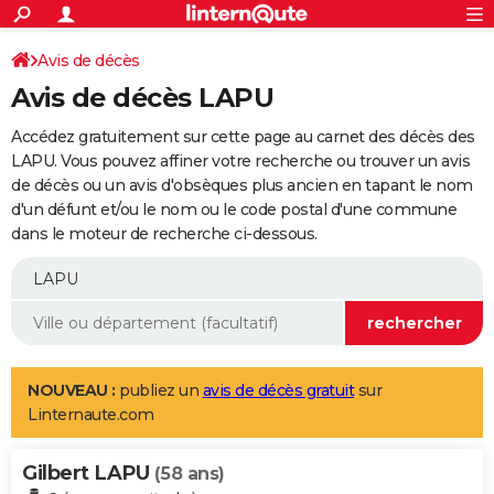
ACTUALITÉS
Connexion
S'inscrire
Avis de décès
Rechercher
Société
Education
Villes
Politique
Faits Divers
Monde
+
SPORT
Avis de décès LAPU
Football
Cyclisme
Forum
Coupe du monde 2026
Tennis
Rugby
CULTURE
Accédez gratuitement sur cette page au carnet des décès des
TNT
Cinéma
Musique
Programme TV
Streaming
Sorties cinéma
+
LAPU. Vous pouvez affiner votre recherche ou trouver un avis
FINANCE
de décès ou un avis d'obsèques plus ancien en tapant le nom
Impôts
Immobilier
Banque
Crédit
Retraite
Epargne
Risques naturels par ville
Assurance
AUTO
d'un défunt et/ou le nom ou le code postal d'une commune
dans le moteur de recherche ci-dessous.
Réserver un essai
Berlines
Forum auto
Essais
Citadines
SUV
+
HIGH-TECH
Meilleur smartphone
Ordinateurs
Guide high-tech
Mobiles
Internet
Jeux vidéo
+
BRICOLAGE
Aménagement intérieur
Cuisine
Jardinage
+
Forum
Extérieur
Salle de bains
Rangement
WEEK-END
Escapades
Expositions
Week-end nature
Guides de France
Patrimoine
Musées
+
LIFESTYLE
NOUVEAU :
publiez un
avis de décès gratuit
sur
Linternaute.com
Bien-être
Mode
+
Art de vivre
Loisirs
Modes de vie
SANTE
Gilbert LAPU
Guide de la santé
Médicaments
+
Alimentation
Maladies
Sommeil
(58 ans)
VOYAGE