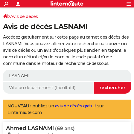
ACTUALITÉS
Connexion
S'inscrire
Avis de décès
Rechercher
Société
Education
Villes
Politique
Faits Divers
Monde
+
SPORT
Avis de décès LASNAMI
Football
Cyclisme
Forum
Coupe du monde 2026
Tennis
Rugby
CULTURE
Accédez gratuitement sur cette page au carnet des décès des
TNT
Cinéma
Musique
Programme TV
Streaming
Sorties cinéma
+
LASNAMI. Vous pouvez affiner votre recherche ou trouver un
FINANCE
avis de décès ou un avis d'obsèques plus ancien en tapant le
Impôts
Immobilier
Banque
Crédit
Retraite
Epargne
Risques naturels par ville
Assurance
AUTO
nom d'un défunt et/ou le nom ou le code postal d'une
commune dans le moteur de recherche ci-dessous.
Réserver un essai
Berlines
Forum auto
Essais
Citadines
SUV
+
HIGH-TECH
Meilleur smartphone
Ordinateurs
Guide high-tech
Mobiles
Internet
Jeux vidéo
+
BRICOLAGE
Aménagement intérieur
Cuisine
Jardinage
+
Forum
Extérieur
Salle de bains
Rangement
WEEK-END
Escapades
Expositions
Week-end nature
Guides de France
Patrimoine
Musées
+
LIFESTYLE
NOUVEAU :
publiez un
avis de décès gratuit
sur
Linternaute.com
Bien-être
Mode
+
Art de vivre
Loisirs
Modes de vie
SANTE
Ahmed LASNAMI
Guide de la santé
Médicaments
+
Alimentation
Maladies
Sommeil
(69 ans)
VOYAGE