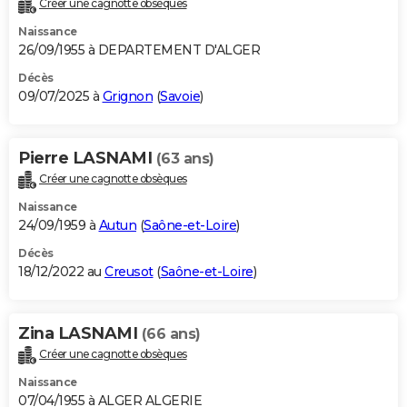
Créer une cagnotte obsèques
City break
Voyage de noces
Climat
Destinations
Voyage nature
Forum
+
PHOTO
Naissance
26/09/1955 à DEPARTEMENT D'ALGER
GUIDES D'ACHAT
Décès
09/07/2025 à
Grignon
(
Savoie
)
BONS PLANS
CARTE DE VOEUX
Pierre LASNAMI
(63 ans)
Carte Bonne année
Carte Pâques
Carte de Noël
Carte Saint-Valentin
Carte d'anniversaire
DICTIONNAIRE
Créer une cagnotte obsèques
Biographies
Expressions
Dictionnaire
Citations
Proverbes
PROGRAMME TV
Naissance
24/09/1959 à
Autun
(
Saône-et-Loire
)
COPAINS D'AVANT
Décès
18/12/2022 au
Creusot
(
Saône-et-Loire
)
Se connecter
Collèges
Universités
Service militaire
S'inscrire
Lycées
Primaires
Entreprises
Avis de recherche
AVIS DE DÉCÈS
FORUM
Zina LASNAMI
(66 ans)
Lifestyle
Sport
Television
Cinema
Bricolage
Culture
Auto
Voyage
Créer une cagnotte obsèques
Naissance
07/04/1955 à ALGER ALGERIE