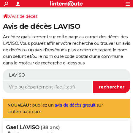
ACTUALITÉS
Connexion
S'inscrire
Avis de décès
Rechercher
Société
Education
Villes
Politique
Faits Divers
Monde
+
SPORT
Avis de décès LAVISO
Football
Cyclisme
Forum
Coupe du monde 2026
Tennis
Rugby
CULTURE
Accédez gratuitement sur cette page au carnet des décès des
TNT
Cinéma
Musique
Programme TV
Streaming
Sorties cinéma
+
LAVISO. Vous pouvez affiner votre recherche ou trouver un avis
FINANCE
de décès ou un avis d'obsèques plus ancien en tapant le nom
Impôts
Immobilier
Banque
Crédit
Retraite
Epargne
Risques naturels par ville
Assurance
AUTO
d'un défunt et/ou le nom ou le code postal d'une commune
dans le moteur de recherche ci-dessous.
Réserver un essai
Berlines
Forum auto
Essais
Citadines
SUV
+
HIGH-TECH
Meilleur smartphone
Ordinateurs
Guide high-tech
Mobiles
Internet
Jeux vidéo
+
BRICOLAGE
Aménagement intérieur
Cuisine
Jardinage
+
Forum
Extérieur
Salle de bains
Rangement
WEEK-END
Escapades
Expositions
Week-end nature
Guides de France
Patrimoine
Musées
+
LIFESTYLE
NOUVEAU :
publiez un
avis de décès gratuit
sur
Linternaute.com
Bien-être
Mode
+
Art de vivre
Loisirs
Modes de vie
SANTE
Gael LAVISO
Guide de la santé
Médicaments
+
Alimentation
Maladies
Sommeil
(38 ans)
VOYAGE