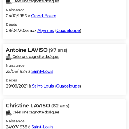
Créer une cagnotte obsèques
City break
Voyage de noces
Climat
Destinations
Voyage nature
Forum
+
PHOTO
Naissance
04/10/1986 à
Grand-Bourg
GUIDES D'ACHAT
Décès
09/04/2025 aux
Abymes
(
Guadeloupe
)
BONS PLANS
CARTE DE VOEUX
Antoine LAVISO
(97 ans)
Carte Bonne année
Carte Pâques
Carte de Noël
Carte Saint-Valentin
Carte d'anniversaire
DICTIONNAIRE
Créer une cagnotte obsèques
Biographies
Expressions
Dictionnaire
Citations
Proverbes
PROGRAMME TV
Naissance
25/06/1924 à
Saint-Louis
COPAINS D'AVANT
Décès
29/08/2021 à
Saint-Louis
(
Guadeloupe
)
Se connecter
Collèges
Universités
Service militaire
S'inscrire
Lycées
Primaires
Entreprises
Avis de recherche
AVIS DE DÉCÈS
FORUM
Christine LAVISO
(82 ans)
Lifestyle
Sport
Television
Cinema
Bricolage
Culture
Auto
Voyage
Créer une cagnotte obsèques
Naissance
24/07/1938 à
Saint-Louis