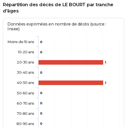
Répartition des décès de LE BOURT par tranche
d'âges
Données exprimées en nombre de décès (source :
Insee)
Moins de 10 ans
0
10-20 ans
0
20-30 ans
1
30-40 ans
0
40-50 ans
1
50-60 ans
0
60-70 ans
0
70-80 ans
0
80-90 ans
0