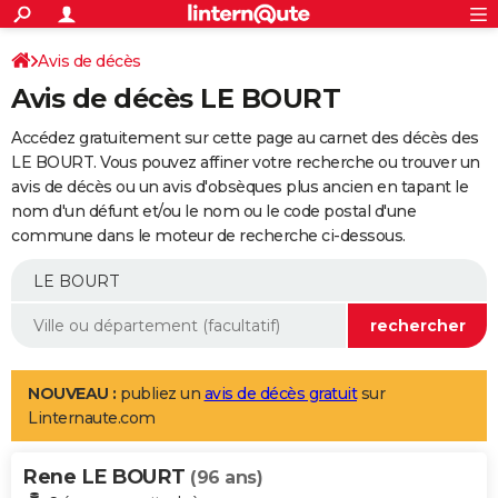
ACTUALITÉS
Connexion
S'inscrire
Avis de décès
Rechercher
Société
Education
Villes
Politique
Faits Divers
Monde
+
SPORT
Avis de décès LE BOURT
Football
Cyclisme
Forum
Coupe du monde 2026
Tennis
Rugby
CULTURE
Accédez gratuitement sur cette page au carnet des décès des
TNT
Cinéma
Musique
Programme TV
Streaming
Sorties cinéma
+
LE BOURT. Vous pouvez affiner votre recherche ou trouver un
FINANCE
avis de décès ou un avis d'obsèques plus ancien en tapant le
Impôts
Immobilier
Banque
Crédit
Retraite
Epargne
Risques naturels par ville
Assurance
AUTO
nom d'un défunt et/ou le nom ou le code postal d'une
commune dans le moteur de recherche ci-dessous.
Réserver un essai
Berlines
Forum auto
Essais
Citadines
SUV
+
HIGH-TECH
Meilleur smartphone
Ordinateurs
Guide high-tech
Mobiles
Internet
Jeux vidéo
+
BRICOLAGE
Aménagement intérieur
Cuisine
Jardinage
+
Forum
Extérieur
Salle de bains
Rangement
WEEK-END
Escapades
Expositions
Week-end nature
Guides de France
Patrimoine
Musées
+
LIFESTYLE
NOUVEAU :
publiez un
avis de décès gratuit
sur
Linternaute.com
Bien-être
Mode
+
Art de vivre
Loisirs
Modes de vie
SANTE
Rene LE BOURT
Guide de la santé
Médicaments
+
Alimentation
Maladies
Sommeil
(96 ans)
VOYAGE