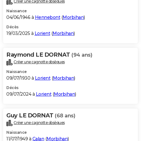
Créer une cagnotte obsèques
City break
Voyage de noces
Climat
Destinations
Voyage nature
Forum
+
PHOTO
Naissance
04/06/1946 à
Hennebont
(
Morbihan
)
GUIDES D'ACHAT
Décès
19/03/2025 à
Lorient
(
Morbihan
)
BONS PLANS
CARTE DE VOEUX
Raymond LE DORNAT
(94 ans)
Carte Bonne année
Carte Pâques
Carte de Noël
Carte Saint-Valentin
Carte d'anniversaire
DICTIONNAIRE
Créer une cagnotte obsèques
Biographies
Expressions
Dictionnaire
Citations
Proverbes
PROGRAMME TV
Naissance
09/07/1930 à
Lorient
(
Morbihan
)
COPAINS D'AVANT
Décès
09/07/2024 à
Lorient
(
Morbihan
)
Se connecter
Collèges
Universités
Service militaire
S'inscrire
Lycées
Primaires
Entreprises
Avis de recherche
AVIS DE DÉCÈS
FORUM
Guy LE DORNAT
(68 ans)
Lifestyle
Sport
Television
Cinema
Bricolage
Culture
Auto
Voyage
Créer une cagnotte obsèques
Naissance
11/07/1949 à
Calan
(
Morbihan
)