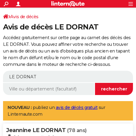
ACTUALITÉS
Connexion
S'inscrire
Avis de décès
Rechercher
Société
Education
Villes
Politique
Faits Divers
Monde
+
SPORT
Avis de décès LE DORNAT
Football
Cyclisme
Forum
Coupe du monde 2026
Tennis
Rugby
CULTURE
Accédez gratuitement sur cette page au carnet des décès des
TNT
Cinéma
Musique
Programme TV
Streaming
Sorties cinéma
+
LE DORNAT. Vous pouvez affiner votre recherche ou trouver
FINANCE
un avis de décès ou un avis d'obsèques plus ancien en tapant
Impôts
Immobilier
Banque
Crédit
Retraite
Epargne
Risques naturels par ville
Assurance
AUTO
le nom d'un défunt et/ou le nom ou le code postal d'une
commune dans le moteur de recherche ci-dessous.
Réserver un essai
Berlines
Forum auto
Essais
Citadines
SUV
+
HIGH-TECH
Meilleur smartphone
Ordinateurs
Guide high-tech
Mobiles
Internet
Jeux vidéo
+
BRICOLAGE
Aménagement intérieur
Cuisine
Jardinage
+
Forum
Extérieur
Salle de bains
Rangement
WEEK-END
Escapades
Expositions
Week-end nature
Guides de France
Patrimoine
Musées
+
LIFESTYLE
NOUVEAU :
publiez un
avis de décès gratuit
sur
Linternaute.com
Bien-être
Mode
+
Art de vivre
Loisirs
Modes de vie
SANTE
Jeannine LE DORNAT
Guide de la santé
Médicaments
+
Alimentation
Maladies
Sommeil
(78 ans)
VOYAGE