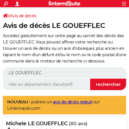
ACTUALITÉS
Connexion
S'inscrire
Avis de décès
Rechercher
Société
Education
Villes
Politique
Faits Divers
Monde
+
SPORT
Avis de décès LE GOUEFFLEC
Football
Cyclisme
Forum
Coupe du monde 2026
Tennis
Rugby
CULTURE
Accédez gratuitement sur cette page au carnet des décès des
TNT
Cinéma
Musique
Programme TV
Streaming
Sorties cinéma
+
LE GOUEFFLEC. Vous pouvez affiner votre recherche ou
FINANCE
trouver un avis de décès ou un avis d'obsèques plus ancien en
Impôts
Immobilier
Banque
Crédit
Retraite
Epargne
Risques naturels par ville
Assurance
AUTO
tapant le nom d'un défunt et/ou le nom ou le code postal d'une
commune dans le moteur de recherche ci-dessous.
Réserver un essai
Berlines
Forum auto
Essais
Citadines
SUV
+
HIGH-TECH
Meilleur smartphone
Ordinateurs
Guide high-tech
Mobiles
Internet
Jeux vidéo
+
BRICOLAGE
Aménagement intérieur
Cuisine
Jardinage
+
Forum
Extérieur
Salle de bains
Rangement
WEEK-END
Escapades
Expositions
Week-end nature
Guides de France
Patrimoine
Musées
+
LIFESTYLE
NOUVEAU :
publiez un
avis de décès gratuit
sur
Linternaute.com
Bien-être
Mode
+
Art de vivre
Loisirs
Modes de vie
SANTE
Michele LE GOUEFFLEC
Guide de la santé
Médicaments
+
Alimentation
Maladies
Sommeil
(80 ans)
VOYAGE