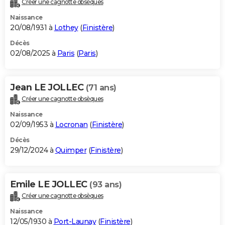
Créer une cagnotte obsèques
City break
Voyage de noces
Climat
Destinations
Voyage nature
Forum
+
PHOTO
Naissance
20/08/1931 à
Lothey
(
Finistère
)
GUIDES D'ACHAT
Décès
02/08/2025 à
Paris
(
Paris
)
BONS PLANS
CARTE DE VOEUX
Jean LE JOLLEC
(71 ans)
Carte Bonne année
Carte Pâques
Carte de Noël
Carte Saint-Valentin
Carte d'anniversaire
DICTIONNAIRE
Créer une cagnotte obsèques
Biographies
Expressions
Dictionnaire
Citations
Proverbes
PROGRAMME TV
Naissance
02/09/1953 à
Locronan
(
Finistère
)
COPAINS D'AVANT
Décès
29/12/2024 à
Quimper
(
Finistère
)
Se connecter
Collèges
Universités
Service militaire
S'inscrire
Lycées
Primaires
Entreprises
Avis de recherche
AVIS DE DÉCÈS
FORUM
Emile LE JOLLEC
(93 ans)
Lifestyle
Sport
Television
Cinema
Bricolage
Culture
Auto
Voyage
Créer une cagnotte obsèques
Naissance
12/05/1930 à
Port-Launay
(
Finistère
)