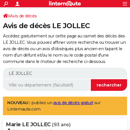
ACTUALITÉS
Connexion
S'inscrire
Avis de décès
Rechercher
Société
Education
Villes
Politique
Faits Divers
Monde
+
SPORT
Avis de décès LE JOLLEC
Football
Cyclisme
Forum
Coupe du monde 2026
Tennis
Rugby
CULTURE
Accédez gratuitement sur cette page au carnet des décès des
TNT
Cinéma
Musique
Programme TV
Streaming
Sorties cinéma
+
LE JOLLEC. Vous pouvez affiner votre recherche ou trouver un
FINANCE
avis de décès ou un avis d'obsèques plus ancien en tapant le
Impôts
Immobilier
Banque
Crédit
Retraite
Epargne
Risques naturels par ville
Assurance
AUTO
nom d'un défunt et/ou le nom ou le code postal d'une
commune dans le moteur de recherche ci-dessous.
Réserver un essai
Berlines
Forum auto
Essais
Citadines
SUV
+
HIGH-TECH
Meilleur smartphone
Ordinateurs
Guide high-tech
Mobiles
Internet
Jeux vidéo
+
BRICOLAGE
Aménagement intérieur
Cuisine
Jardinage
+
Forum
Extérieur
Salle de bains
Rangement
WEEK-END
Escapades
Expositions
Week-end nature
Guides de France
Patrimoine
Musées
+
LIFESTYLE
NOUVEAU :
publiez un
avis de décès gratuit
sur
Linternaute.com
Bien-être
Mode
+
Art de vivre
Loisirs
Modes de vie
SANTE
Marie LE JOLLEC
Guide de la santé
Médicaments
+
Alimentation
Maladies
Sommeil
(93 ans)
VOYAGE