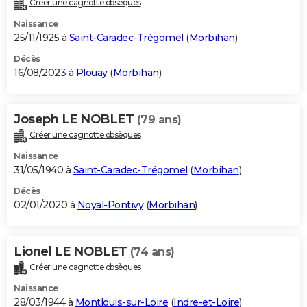
Créer une cagnotte obsèques
City break
Voyage de noces
Climat
Destinations
Voyage nature
Forum
+
PHOTO
Naissance
25/11/1925 à
Saint-Caradec-Trégomel
(
Morbihan
)
GUIDES D'ACHAT
Décès
16/08/2023 à
Plouay
(
Morbihan
)
BONS PLANS
CARTE DE VOEUX
Joseph LE NOBLET
(79 ans)
Carte Bonne année
Carte Pâques
Carte de Noël
Carte Saint-Valentin
Carte d'anniversaire
DICTIONNAIRE
Créer une cagnotte obsèques
Biographies
Expressions
Dictionnaire
Citations
Proverbes
PROGRAMME TV
Naissance
31/05/1940 à
Saint-Caradec-Trégomel
(
Morbihan
)
COPAINS D'AVANT
Décès
02/01/2020 à
Noyal-Pontivy
(
Morbihan
)
Se connecter
Collèges
Universités
Service militaire
S'inscrire
Lycées
Primaires
Entreprises
Avis de recherche
AVIS DE DÉCÈS
FORUM
Lionel LE NOBLET
(74 ans)
Lifestyle
Sport
Television
Cinema
Bricolage
Culture
Auto
Voyage
Créer une cagnotte obsèques
Naissance
28/03/1944 à
Montlouis-sur-Loire
(
Indre-et-Loire
)