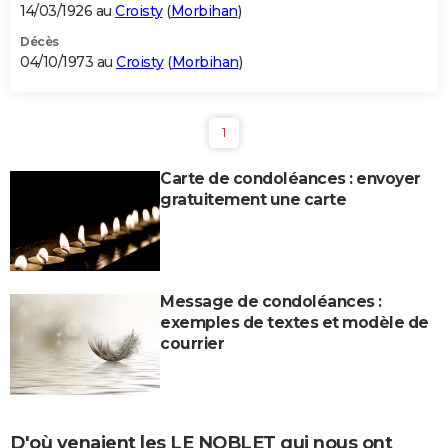
14/03/1926 au
Croisty
(
Morbihan
)
Décès
04/10/1973 au
Croisty
(
Morbihan
)
1
Carte de condoléances : envoyer
gratuitement une carte
Message de condoléances :
exemples de textes et modèle de
courrier
D'où venaient les LE NOBLET qui nous ont