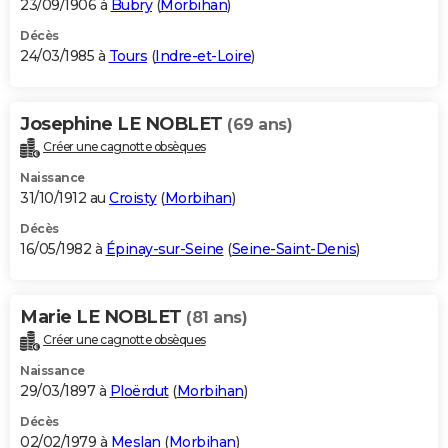
23/09/1906 à
Bubry
(
Morbihan
)
Décès
24/03/1985 à
Tours
(
Indre-et-Loire
)
Josephine LE NOBLET
(69 ans)
Créer une cagnotte obsèques
Naissance
31/10/1912 au
Croisty
(
Morbihan
)
Décès
16/05/1982 à
Épinay-sur-Seine
(
Seine-Saint-Denis
)
Marie LE NOBLET
(81 ans)
Créer une cagnotte obsèques
Naissance
29/03/1897 à
Ploërdut
(
Morbihan
)
Décès
02/02/1979 à
Meslan
(
Morbihan
)