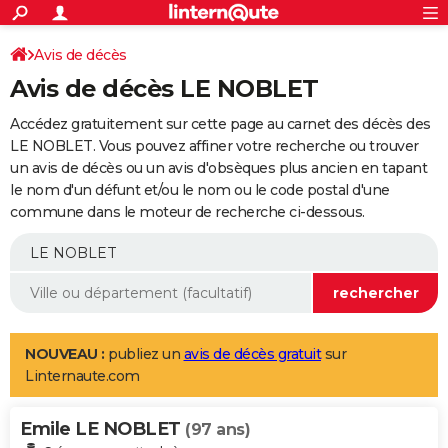
ACTUALITÉS
Connexion
S'inscrire
Avis de décès
Rechercher
Société
Education
Villes
Politique
Faits Divers
Monde
+
SPORT
Avis de décès LE NOBLET
Football
Cyclisme
Forum
Coupe du monde 2026
Tennis
Rugby
CULTURE
Accédez gratuitement sur cette page au carnet des décès des
TNT
Cinéma
Musique
Programme TV
Streaming
Sorties cinéma
+
LE NOBLET. Vous pouvez affiner votre recherche ou trouver
FINANCE
un avis de décès ou un avis d'obsèques plus ancien en tapant
Impôts
Immobilier
Banque
Crédit
Retraite
Epargne
Risques naturels par ville
Assurance
AUTO
le nom d'un défunt et/ou le nom ou le code postal d'une
commune dans le moteur de recherche ci-dessous.
Réserver un essai
Berlines
Forum auto
Essais
Citadines
SUV
+
HIGH-TECH
Meilleur smartphone
Ordinateurs
Guide high-tech
Mobiles
Internet
Jeux vidéo
+
BRICOLAGE
Aménagement intérieur
Cuisine
Jardinage
+
Forum
Extérieur
Salle de bains
Rangement
WEEK-END
Escapades
Expositions
Week-end nature
Guides de France
Patrimoine
Musées
+
LIFESTYLE
NOUVEAU :
publiez un
avis de décès gratuit
sur
Linternaute.com
Bien-être
Mode
+
Art de vivre
Loisirs
Modes de vie
SANTE
Emile LE NOBLET
Guide de la santé
Médicaments
+
Alimentation
Maladies
Sommeil
(97 ans)
VOYAGE