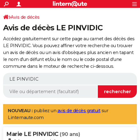
ACTUALITÉS
Connexion
S'inscrire
Avis de décès
Rechercher
Société
Education
Villes
Politique
Faits Divers
Monde
+
SPORT
Avis de décès LE PINVIDIC
Football
Cyclisme
Forum
Coupe du monde 2026
Tennis
Rugby
CULTURE
Accédez gratuitement sur cette page au carnet des décès des
TNT
Cinéma
Musique
Programme TV
Streaming
Sorties cinéma
+
LE PINVIDIC. Vous pouvez affiner votre recherche ou trouver
FINANCE
un avis de décès ou un avis d'obsèques plus ancien en tapant
Impôts
Immobilier
Banque
Crédit
Retraite
Epargne
Risques naturels par ville
Assurance
AUTO
le nom d'un défunt et/ou le nom ou le code postal d'une
commune dans le moteur de recherche ci-dessous.
Réserver un essai
Berlines
Forum auto
Essais
Citadines
SUV
+
HIGH-TECH
Meilleur smartphone
Ordinateurs
Guide high-tech
Mobiles
Internet
Jeux vidéo
+
BRICOLAGE
Aménagement intérieur
Cuisine
Jardinage
+
Forum
Extérieur
Salle de bains
Rangement
WEEK-END
Escapades
Expositions
Week-end nature
Guides de France
Patrimoine
Musées
+
LIFESTYLE
NOUVEAU :
publiez un
avis de décès gratuit
sur
Linternaute.com
Bien-être
Mode
+
Art de vivre
Loisirs
Modes de vie
SANTE
Marie LE PINVIDIC
Guide de la santé
Médicaments
+
Alimentation
Maladies
Sommeil
(90 ans)
VOYAGE