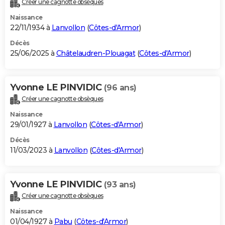
Créer une cagnotte obsèques
City break
Voyage de noces
Climat
Destinations
Voyage nature
Forum
+
PHOTO
Naissance
22/11/1934 à
Lanvollon
(
Côtes-d'Armor
)
GUIDES D'ACHAT
Décès
25/06/2025 à
Châtelaudren-Plouagat
(
Côtes-d'Armor
)
BONS PLANS
CARTE DE VOEUX
Yvonne LE PINVIDIC
(96 ans)
Carte Bonne année
Carte Pâques
Carte de Noël
Carte Saint-Valentin
Carte d'anniversaire
DICTIONNAIRE
Créer une cagnotte obsèques
Biographies
Expressions
Dictionnaire
Citations
Proverbes
PROGRAMME TV
Naissance
29/01/1927 à
Lanvollon
(
Côtes-d'Armor
)
COPAINS D'AVANT
Décès
11/03/2023 à
Lanvollon
(
Côtes-d'Armor
)
Se connecter
Collèges
Universités
Service militaire
S'inscrire
Lycées
Primaires
Entreprises
Avis de recherche
AVIS DE DÉCÈS
FORUM
Yvonne LE PINVIDIC
(93 ans)
Lifestyle
Sport
Television
Cinema
Bricolage
Culture
Auto
Voyage
Créer une cagnotte obsèques
Naissance
01/04/1927 à
Pabu
(
Côtes-d'Armor
)