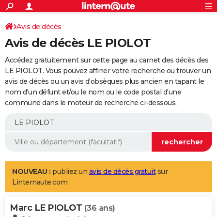
ACTUALITÉS
Connexion
S'inscrire
Avis de décès
Rechercher
Société
Education
Villes
Politique
Faits Divers
Monde
+
SPORT
Avis de décès LE PIOLOT
Football
Cyclisme
Forum
Coupe du monde 2026
Tennis
Rugby
CULTURE
Accédez gratuitement sur cette page au carnet des décès des
TNT
Cinéma
Musique
Programme TV
Streaming
Sorties cinéma
+
LE PIOLOT. Vous pouvez affiner votre recherche ou trouver un
FINANCE
avis de décès ou un avis d'obsèques plus ancien en tapant le
Impôts
Immobilier
Banque
Crédit
Retraite
Epargne
Risques naturels par ville
Assurance
AUTO
nom d'un défunt et/ou le nom ou le code postal d'une
commune dans le moteur de recherche ci-dessous.
Réserver un essai
Berlines
Forum auto
Essais
Citadines
SUV
+
HIGH-TECH
Meilleur smartphone
Ordinateurs
Guide high-tech
Mobiles
Internet
Jeux vidéo
+
BRICOLAGE
Aménagement intérieur
Cuisine
Jardinage
+
Forum
Extérieur
Salle de bains
Rangement
WEEK-END
Escapades
Expositions
Week-end nature
Guides de France
Patrimoine
Musées
+
LIFESTYLE
NOUVEAU :
publiez un
avis de décès gratuit
sur
Linternaute.com
Bien-être
Mode
+
Art de vivre
Loisirs
Modes de vie
SANTE
Marc LE PIOLOT
Guide de la santé
Médicaments
+
Alimentation
Maladies
Sommeil
(36 ans)
VOYAGE