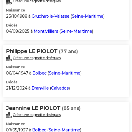
Créer une cagnotte obsèques
City break
Voyage de noces
Climat
Destinations
Voyage nature
Forum
+
PHOTO
Naissance
23/10/1988 à
Gruchet-le-Valasse
(
Seine-Maritime
)
GUIDES D'ACHAT
Décès
04/08/2025 à
Montivilliers
(
Seine-Maritime
)
BONS PLANS
CARTE DE VOEUX
Philippe LE PIOLOT
(77 ans)
Carte Bonne année
Carte Pâques
Carte de Noël
Carte Saint-Valentin
Carte d'anniversaire
DICTIONNAIRE
Créer une cagnotte obsèques
Biographies
Expressions
Dictionnaire
Citations
Proverbes
PROGRAMME TV
Naissance
06/04/1947 à
Bolbec
(
Seine-Maritime
)
COPAINS D'AVANT
Décès
21/12/2024 à
Branville
(
Calvados
)
Se connecter
Collèges
Universités
Service militaire
S'inscrire
Lycées
Primaires
Entreprises
Avis de recherche
AVIS DE DÉCÈS
FORUM
Jeannine LE PIOLOT
(85 ans)
Lifestyle
Sport
Television
Cinema
Bricolage
Culture
Auto
Voyage
Créer une cagnotte obsèques
Naissance
07/05/1937 à
Bolbec
(
Seine-Maritime
)