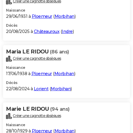
Créer une cagnotte obsèques
City break
Voyage de noces
Climat
Destinations
Voyage nature
Forum
+
PHOTO
Naissance
29/06/1931 à
Ploemeur
(
Morbihan
)
GUIDES D'ACHAT
Décès
20/08/2025 à
Châteauroux
(
Indre
)
BONS PLANS
CARTE DE VOEUX
Maria LE RIDOU
(86 ans)
Carte Bonne année
Carte Pâques
Carte de Noël
Carte Saint-Valentin
Carte d'anniversaire
DICTIONNAIRE
Créer une cagnotte obsèques
Biographies
Expressions
Dictionnaire
Citations
Proverbes
PROGRAMME TV
Naissance
17/06/1938 à
Ploemeur
(
Morbihan
)
COPAINS D'AVANT
Décès
22/08/2024 à
Lorient
(
Morbihan
)
Se connecter
Collèges
Universités
Service militaire
S'inscrire
Lycées
Primaires
Entreprises
Avis de recherche
AVIS DE DÉCÈS
FORUM
Marie LE RIDOU
(94 ans)
Lifestyle
Sport
Television
Cinema
Bricolage
Culture
Auto
Voyage
Créer une cagnotte obsèques
Naissance
28/10/1929 à
Ploemeur
(
Morbihan
)