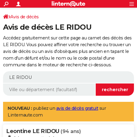
ACTUALITÉS
Connexion
S'inscrire
Avis de décès
Rechercher
Société
Education
Villes
Politique
Faits Divers
Monde
+
SPORT
Avis de décès LE RIDOU
Football
Cyclisme
Forum
Coupe du monde 2026
Tennis
Rugby
CULTURE
Accédez gratuitement sur cette page au carnet des décès des
TNT
Cinéma
Musique
Programme TV
Streaming
Sorties cinéma
+
LE RIDOU. Vous pouvez affiner votre recherche ou trouver un
FINANCE
avis de décès ou un avis d'obsèques plus ancien en tapant le
Impôts
Immobilier
Banque
Crédit
Retraite
Epargne
Risques naturels par ville
Assurance
AUTO
nom d'un défunt et/ou le nom ou le code postal d'une
commune dans le moteur de recherche ci-dessous.
Réserver un essai
Berlines
Forum auto
Essais
Citadines
SUV
+
HIGH-TECH
Meilleur smartphone
Ordinateurs
Guide high-tech
Mobiles
Internet
Jeux vidéo
+
BRICOLAGE
Aménagement intérieur
Cuisine
Jardinage
+
Forum
Extérieur
Salle de bains
Rangement
WEEK-END
Escapades
Expositions
Week-end nature
Guides de France
Patrimoine
Musées
+
LIFESTYLE
NOUVEAU :
publiez un
avis de décès gratuit
sur
Linternaute.com
Bien-être
Mode
+
Art de vivre
Loisirs
Modes de vie
SANTE
Leontine LE RIDOU
Guide de la santé
Médicaments
+
Alimentation
Maladies
Sommeil
(94 ans)
VOYAGE