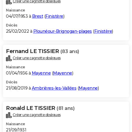
Créer une cagnotte obsèques
City break
Voyage de noces
Climat
Destinations
Voyage nature
Forum
+
PHOTO
Naissance
04/07/1953 à
Brest
(
Finistère
)
GUIDES D'ACHAT
Décès
25/02/2022 à
Plounéour-Brignogan-plages
(
Finistère
)
BONS PLANS
CARTE DE VOEUX
Fernand LE TISSIER
(83 ans)
Carte Bonne année
Carte Pâques
Carte de Noël
Carte Saint-Valentin
Carte d'anniversaire
DICTIONNAIRE
Créer une cagnotte obsèques
Biographies
Expressions
Dictionnaire
Citations
Proverbes
PROGRAMME TV
Naissance
01/04/1936 à
Mayenne
(
Mayenne
)
COPAINS D'AVANT
Décès
21/08/2019 à
Ambrières-les-Vallées
(
Mayenne
)
Se connecter
Collèges
Universités
Service militaire
S'inscrire
Lycées
Primaires
Entreprises
Avis de recherche
AVIS DE DÉCÈS
FORUM
Ronald LE TISSIER
(81 ans)
Lifestyle
Sport
Television
Cinema
Bricolage
Culture
Auto
Voyage
Créer une cagnotte obsèques
Naissance
21/09/1931