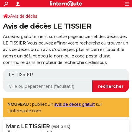
ACTUALITÉS
Connexion
S'inscrire
Avis de décès
Rechercher
Société
Education
Villes
Politique
Faits Divers
Monde
+
SPORT
Avis de décès LE TISSIER
Football
Cyclisme
Forum
Coupe du monde 2026
Tennis
Rugby
CULTURE
Accédez gratuitement sur cette page au carnet des décès des
TNT
Cinéma
Musique
Programme TV
Streaming
Sorties cinéma
+
LE TISSIER. Vous pouvez affiner votre recherche ou trouver un
FINANCE
avis de décès ou un avis d'obsèques plus ancien en tapant le
Impôts
Immobilier
Banque
Crédit
Retraite
Epargne
Risques naturels par ville
Assurance
AUTO
nom d'un défunt et/ou le nom ou le code postal d'une
commune dans le moteur de recherche ci-dessous.
Réserver un essai
Berlines
Forum auto
Essais
Citadines
SUV
+
HIGH-TECH
Meilleur smartphone
Ordinateurs
Guide high-tech
Mobiles
Internet
Jeux vidéo
+
BRICOLAGE
Aménagement intérieur
Cuisine
Jardinage
+
Forum
Extérieur
Salle de bains
Rangement
WEEK-END
Escapades
Expositions
Week-end nature
Guides de France
Patrimoine
Musées
+
LIFESTYLE
NOUVEAU :
publiez un
avis de décès gratuit
sur
Linternaute.com
Bien-être
Mode
+
Art de vivre
Loisirs
Modes de vie
SANTE
Marc LE TISSIER
Guide de la santé
Médicaments
+
Alimentation
Maladies
Sommeil
(68 ans)
VOYAGE