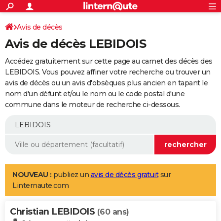
ACTUALITÉS
Connexion
S'inscrire
Avis de décès
Rechercher
Société
Education
Villes
Politique
Faits Divers
Monde
+
SPORT
Avis de décès LEBIDOIS
Football
Cyclisme
Forum
Coupe du monde 2026
Tennis
Rugby
CULTURE
Accédez gratuitement sur cette page au carnet des décès des
TNT
Cinéma
Musique
Programme TV
Streaming
Sorties cinéma
+
LEBIDOIS. Vous pouvez affiner votre recherche ou trouver un
FINANCE
avis de décès ou un avis d'obsèques plus ancien en tapant le
Impôts
Immobilier
Banque
Crédit
Retraite
Epargne
Risques naturels par ville
Assurance
AUTO
nom d'un défunt et/ou le nom ou le code postal d'une
commune dans le moteur de recherche ci-dessous.
Réserver un essai
Berlines
Forum auto
Essais
Citadines
SUV
+
HIGH-TECH
Meilleur smartphone
Ordinateurs
Guide high-tech
Mobiles
Internet
Jeux vidéo
+
BRICOLAGE
Aménagement intérieur
Cuisine
Jardinage
+
Forum
Extérieur
Salle de bains
Rangement
WEEK-END
Escapades
Expositions
Week-end nature
Guides de France
Patrimoine
Musées
+
LIFESTYLE
NOUVEAU :
publiez un
avis de décès gratuit
sur
Linternaute.com
Bien-être
Mode
+
Art de vivre
Loisirs
Modes de vie
SANTE
Christian LEBIDOIS
Guide de la santé
Médicaments
+
Alimentation
Maladies
Sommeil
(60 ans)
VOYAGE