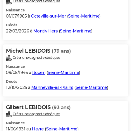
Créer une cagnotte obsèques
City break
Voyage de noces
Climat
Destinations
Voyage nature
Forum
+
PHOTO
Naissance
01/07/1965 à
Octeville-sur-Mer
(
Seine-Maritime
)
GUIDES D'ACHAT
Décès
22/03/2026 à
Montivilliers
(
Seine-Maritime
)
BONS PLANS
CARTE DE VOEUX
Michel LEBIDOIS
(79 ans)
Carte Bonne année
Carte Pâques
Carte de Noël
Carte Saint-Valentin
Carte d'anniversaire
DICTIONNAIRE
Créer une cagnotte obsèques
Biographies
Expressions
Dictionnaire
Citations
Proverbes
PROGRAMME TV
Naissance
09/05/1946 à
Rouen
(
Seine-Maritime
)
COPAINS D'AVANT
Décès
12/10/2025 à
Manneville-ès-Plains
(
Seine-Maritime
)
Se connecter
Collèges
Universités
Service militaire
S'inscrire
Lycées
Primaires
Entreprises
Avis de recherche
AVIS DE DÉCÈS
FORUM
Gilbert LEBIDOIS
(93 ans)
Lifestyle
Sport
Television
Cinema
Bricolage
Culture
Auto
Voyage
Créer une cagnotte obsèques
Naissance
11/06/1931 au
Havre
(
Seine-Maritime
)