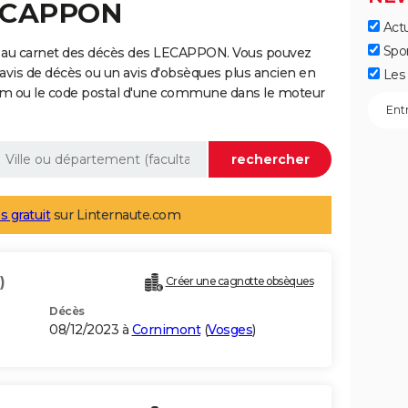
LECAPPON
Actu
Spo
e au carnet des décès des LECAPPON. Vous pouvez
 avis de décès ou un avis d'obsèques plus ancien en
Les 
nom ou le code postal d'une commune dans le moteur
s gratuit
sur Linternaute.com
)
Créer une cagnotte obsèques
Décès
08/12/2023 à
Cornimont
(
Vosges
)