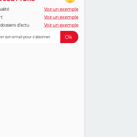
alité
Voir un exemple
rt
Voir un exemple
dossiers d'actu
Voir un exemple