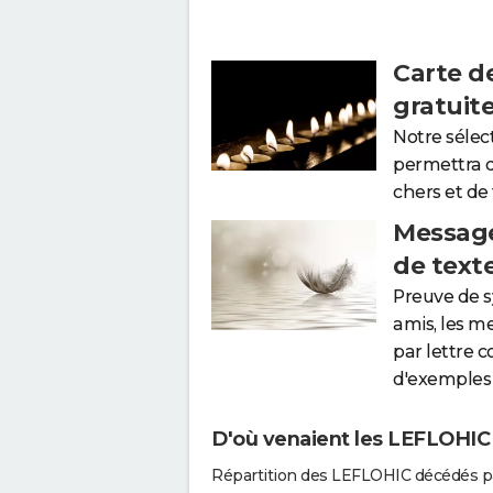
Carte d
gratuit
Notre sélec
permettra 
chers et de
Message
de text
Preuve de 
amis, les m
par lettre 
d'exemples 
D'où venaient les LEFLOHIC 
Répartition des LEFLOHIC décédés p