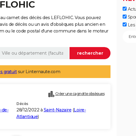
EFLOHIC
Actu
Spo
 au carnet des décès des LEFLOHIC. Vous pouvez
 avis de décès ou un avis d'obsèques plus ancien en
Les 
nom ou le code postal d'une commune dans le moteur
s gratuit
sur Linternaute.com
Créer une cagnotte obsèques
Décès
l-de-
28/12/2022 à
Saint-Nazaire
(
Loire-
Atlantique
)