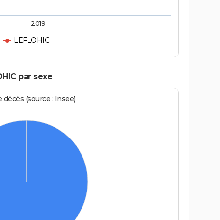
2019
LEFLOHIC
OHIC par sexe
écès (source : Insee)