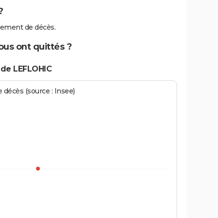
?
tement de décès.
ous ont quittés ?
 de LEFLOHIC
écès (source : Insee)