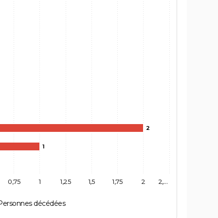
2
1
0,75
1
1,25
1,5
1,75
2
2,…
Personnes décédées