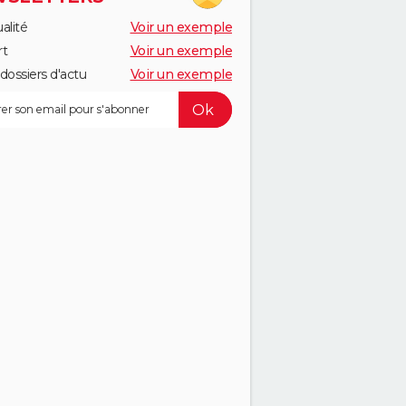
alité
Voir un exemple
rt
Voir un exemple
dossiers d'actu
Voir un exemple