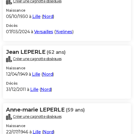
Créer une cagnotte obsèques
City break
Voyage de noces
Climat
Destinations
Voyage nature
Forum
+
PHOTO
Naissance
05/10/1930 à
Lille
(
Nord
)
GUIDES D'ACHAT
Décès
07/03/2024 à
Versailles
(
Yvelines
)
BONS PLANS
CARTE DE VOEUX
Jean LEPERLE
(62 ans)
Carte Bonne année
Carte Pâques
Carte de Noël
Carte Saint-Valentin
Carte d'anniversaire
DICTIONNAIRE
Créer une cagnotte obsèques
Biographies
Expressions
Dictionnaire
Citations
Proverbes
PROGRAMME TV
Naissance
12/04/1949 à
Lille
(
Nord
)
COPAINS D'AVANT
Décès
31/12/2011 à
Lille
(
Nord
)
Se connecter
Collèges
Universités
Service militaire
S'inscrire
Lycées
Primaires
Entreprises
Avis de recherche
AVIS DE DÉCÈS
FORUM
Anne-marie LEPERLE
(59 ans)
Lifestyle
Sport
Television
Cinema
Bricolage
Culture
Auto
Voyage
Créer une cagnotte obsèques
Naissance
22/07/1946 à
Lille
(
Nord
)