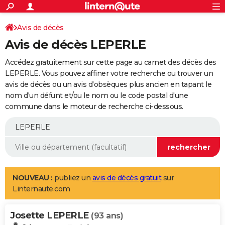
ACTUALITÉS
Connexion
S'inscrire
Avis de décès
Rechercher
Société
Education
Villes
Politique
Faits Divers
Monde
+
SPORT
Avis de décès LEPERLE
Football
Cyclisme
Forum
Coupe du monde 2026
Tennis
Rugby
CULTURE
Accédez gratuitement sur cette page au carnet des décès des
TNT
Cinéma
Musique
Programme TV
Streaming
Sorties cinéma
+
LEPERLE. Vous pouvez affiner votre recherche ou trouver un
FINANCE
avis de décès ou un avis d'obsèques plus ancien en tapant le
Impôts
Immobilier
Banque
Crédit
Retraite
Epargne
Risques naturels par ville
Assurance
AUTO
nom d'un défunt et/ou le nom ou le code postal d'une
commune dans le moteur de recherche ci-dessous.
Réserver un essai
Berlines
Forum auto
Essais
Citadines
SUV
+
HIGH-TECH
Meilleur smartphone
Ordinateurs
Guide high-tech
Mobiles
Internet
Jeux vidéo
+
BRICOLAGE
Aménagement intérieur
Cuisine
Jardinage
+
Forum
Extérieur
Salle de bains
Rangement
WEEK-END
Escapades
Expositions
Week-end nature
Guides de France
Patrimoine
Musées
+
LIFESTYLE
NOUVEAU :
publiez un
avis de décès gratuit
sur
Linternaute.com
Bien-être
Mode
+
Art de vivre
Loisirs
Modes de vie
SANTE
Josette LEPERLE
Guide de la santé
Médicaments
+
Alimentation
Maladies
Sommeil
(93 ans)
VOYAGE