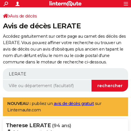
ACTUALITÉS
Connexion
S'inscrire
Avis de décès
Rechercher
Société
Education
Villes
Politique
Faits Divers
Monde
+
SPORT
Avis de décès LERATE
Football
Cyclisme
Forum
Coupe du monde 2026
Tennis
Rugby
CULTURE
Accédez gratuitement sur cette page au carnet des décès des
TNT
Cinéma
Musique
Programme TV
Streaming
Sorties cinéma
+
LERATE. Vous pouvez affiner votre recherche ou trouver un
FINANCE
avis de décès ou un avis d'obsèques plus ancien en tapant le
Impôts
Immobilier
Banque
Crédit
Retraite
Epargne
Risques naturels par ville
Assurance
AUTO
nom d'un défunt et/ou le nom ou le code postal d'une
commune dans le moteur de recherche ci-dessous.
Réserver un essai
Berlines
Forum auto
Essais
Citadines
SUV
+
HIGH-TECH
Meilleur smartphone
Ordinateurs
Guide high-tech
Mobiles
Internet
Jeux vidéo
+
BRICOLAGE
Aménagement intérieur
Cuisine
Jardinage
+
Forum
Extérieur
Salle de bains
Rangement
WEEK-END
Escapades
Expositions
Week-end nature
Guides de France
Patrimoine
Musées
+
LIFESTYLE
NOUVEAU :
publiez un
avis de décès gratuit
sur
Linternaute.com
Bien-être
Mode
+
Art de vivre
Loisirs
Modes de vie
SANTE
Therese LERATE
Guide de la santé
Médicaments
+
Alimentation
Maladies
Sommeil
(94 ans)
VOYAGE