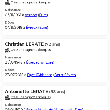
Créer une cagnotte obsèques
Naissance
03/11/1961 à
Vernon
(
Eure
)
Décès
04/11/2018 à
Évreux
(
Eure
)
Christian LERATE
(72 ans)
Créer une cagnotte obsèques
Naissance
21/05/1946 à
Étrépagny
(
Eure
)
Décès
23/07/2018 à
Faye-l'Abbesse
(
Deux-Sèvres
)
Antoinette LERATE
(98 ans)
Créer une cagnotte obsèques
Naissance
05/04/1919 à
Sainte-Marie-de-Vatimesnil
(
Eure
)