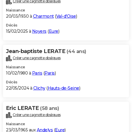
Créer une cagnotte obsèques
City break
Voyage de noces
Climat
Destinations
Voyage nature
Forum
+
PHOTO
Naissance
20/03/1930 à
Charmont
(
Val-d'Oise
)
GUIDES D'ACHAT
Décès
15/02/2025 à
Noyers
(
Eure
)
BONS PLANS
CARTE DE VOEUX
Jean-baptiste LERATE
(44 ans)
Carte Bonne année
Carte Pâques
Carte de Noël
Carte Saint-Valentin
Carte d'anniversaire
DICTIONNAIRE
Créer une cagnotte obsèques
Biographies
Expressions
Dictionnaire
Citations
Proverbes
PROGRAMME TV
Naissance
10/02/1980 à
Paris
(
Paris
)
COPAINS D'AVANT
Décès
22/05/2024 à
Clichy
(
Hauts-de-Seine
)
Se connecter
Collèges
Universités
Service militaire
S'inscrire
Lycées
Primaires
Entreprises
Avis de recherche
AVIS DE DÉCÈS
FORUM
Eric LERATE
(58 ans)
Lifestyle
Sport
Television
Cinema
Bricolage
Culture
Auto
Voyage
Créer une cagnotte obsèques
Naissance
23/03/1965 aux
Andelys
(
Eure
)