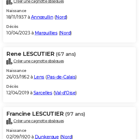
Créer une cagnotte obsèques
City break
Voyage de noces
Climat
Destinations
Voyage nature
Forum
+
PHOTO
Naissance
18/11/1937 à
Annœullin
(
Nord
)
GUIDES D'ACHAT
Décès
10/04/2023 à
Marquillies
(
Nord
)
BONS PLANS
CARTE DE VOEUX
Rene LESCUTIER
(67 ans)
Carte Bonne année
Carte Pâques
Carte de Noël
Carte Saint-Valentin
Carte d'anniversaire
DICTIONNAIRE
Créer une cagnotte obsèques
Biographies
Expressions
Dictionnaire
Citations
Proverbes
PROGRAMME TV
Naissance
26/03/1952 à
Lens
(
Pas-de-Calais
)
COPAINS D'AVANT
Décès
12/04/2019 à
Sarcelles
(
Val-d'Oise
)
Se connecter
Collèges
Universités
Service militaire
S'inscrire
Lycées
Primaires
Entreprises
Avis de recherche
AVIS DE DÉCÈS
FORUM
Francine LESCUTIER
(97 ans)
Lifestyle
Sport
Television
Cinema
Bricolage
Culture
Auto
Voyage
Créer une cagnotte obsèques
Naissance
02/09/1920 à
Dunkerque
(
Nord
)