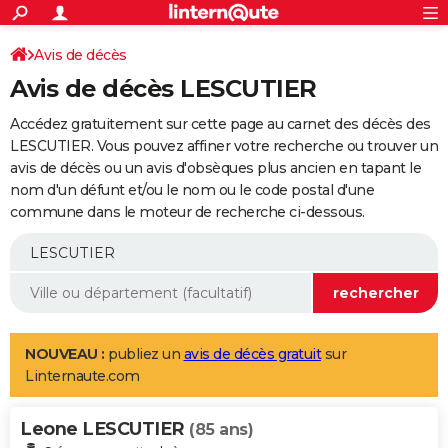
ACTUALITÉS
Connexion
S'inscrire
Avis de décès
Rechercher
Société
Education
Villes
Politique
Faits Divers
Monde
+
SPORT
Avis de décès LESCUTIER
Football
Cyclisme
Forum
Coupe du monde 2026
Tennis
Rugby
CULTURE
Accédez gratuitement sur cette page au carnet des décès des
TNT
Cinéma
Musique
Programme TV
Streaming
Sorties cinéma
+
LESCUTIER. Vous pouvez affiner votre recherche ou trouver un
FINANCE
avis de décès ou un avis d'obsèques plus ancien en tapant le
Impôts
Immobilier
Banque
Crédit
Retraite
Epargne
Risques naturels par ville
Assurance
AUTO
nom d'un défunt et/ou le nom ou le code postal d'une
commune dans le moteur de recherche ci-dessous.
Réserver un essai
Berlines
Forum auto
Essais
Citadines
SUV
+
HIGH-TECH
Meilleur smartphone
Ordinateurs
Guide high-tech
Mobiles
Internet
Jeux vidéo
+
BRICOLAGE
Aménagement intérieur
Cuisine
Jardinage
+
Forum
Extérieur
Salle de bains
Rangement
WEEK-END
Escapades
Expositions
Week-end nature
Guides de France
Patrimoine
Musées
+
LIFESTYLE
NOUVEAU :
publiez un
avis de décès gratuit
sur
Linternaute.com
Bien-être
Mode
+
Art de vivre
Loisirs
Modes de vie
SANTE
Leone LESCUTIER
Guide de la santé
Médicaments
+
Alimentation
Maladies
Sommeil
(85 ans)
VOYAGE