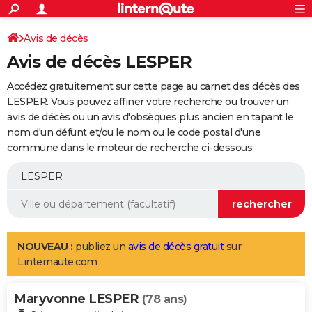
ACTUALITÉS
Connexion
S'inscrire
Avis de décès
Rechercher
Société
Education
Villes
Politique
Faits Divers
Monde
+
SPORT
Avis de décès LESPER
Football
Cyclisme
Forum
Coupe du monde 2026
Tennis
Rugby
CULTURE
Accédez gratuitement sur cette page au carnet des décès des
TNT
Cinéma
Musique
Programme TV
Streaming
Sorties cinéma
+
LESPER. Vous pouvez affiner votre recherche ou trouver un
FINANCE
avis de décès ou un avis d'obsèques plus ancien en tapant le
Impôts
Immobilier
Banque
Crédit
Retraite
Epargne
Risques naturels par ville
Assurance
AUTO
nom d'un défunt et/ou le nom ou le code postal d'une
commune dans le moteur de recherche ci-dessous.
Réserver un essai
Berlines
Forum auto
Essais
Citadines
SUV
+
HIGH-TECH
Meilleur smartphone
Ordinateurs
Guide high-tech
Mobiles
Internet
Jeux vidéo
+
BRICOLAGE
Aménagement intérieur
Cuisine
Jardinage
+
Forum
Extérieur
Salle de bains
Rangement
WEEK-END
Escapades
Expositions
Week-end nature
Guides de France
Patrimoine
Musées
+
LIFESTYLE
NOUVEAU :
publiez un
avis de décès gratuit
sur
Linternaute.com
Bien-être
Mode
+
Art de vivre
Loisirs
Modes de vie
SANTE
Maryvonne LESPER
Guide de la santé
Médicaments
+
Alimentation
Maladies
Sommeil
(78 ans)
VOYAGE