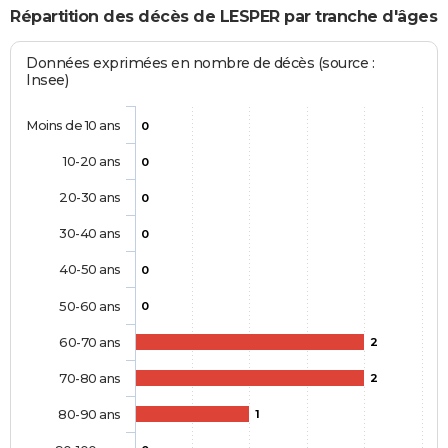
Répartition des décès de LESPER par tranche d'âges
Données exprimées en nombre de décès (source :
Insee)
Moins de 10 ans
0
10-20 ans
0
20-30 ans
0
30-40 ans
0
40-50 ans
0
50-60 ans
0
60-70 ans
2
70-80 ans
2
80-90 ans
1