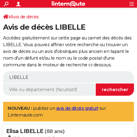
ACTUALITÉS
Connexion
S'inscrire
Avis de décès
Rechercher
Société
Education
Villes
Politique
Faits Divers
Monde
+
SPORT
Avis de décès LIBELLE
Football
Cyclisme
Forum
Coupe du monde 2026
Tennis
Rugby
CULTURE
Accédez gratuitement sur cette page au carnet des décès des
TNT
Cinéma
Musique
Programme TV
Streaming
Sorties cinéma
+
LIBELLE. Vous pouvez affiner votre recherche ou trouver un
FINANCE
avis de décès ou un avis d'obsèques plus ancien en tapant le
Impôts
Immobilier
Banque
Crédit
Retraite
Epargne
Risques naturels par ville
Assurance
AUTO
nom d'un défunt et/ou le nom ou le code postal d'une
commune dans le moteur de recherche ci-dessous.
Réserver un essai
Berlines
Forum auto
Essais
Citadines
SUV
+
HIGH-TECH
Meilleur smartphone
Ordinateurs
Guide high-tech
Mobiles
Internet
Jeux vidéo
+
BRICOLAGE
Aménagement intérieur
Cuisine
Jardinage
+
Forum
Extérieur
Salle de bains
Rangement
WEEK-END
Escapades
Expositions
Week-end nature
Guides de France
Patrimoine
Musées
+
LIFESTYLE
NOUVEAU :
publiez un
avis de décès gratuit
sur
Linternaute.com
Bien-être
Mode
+
Art de vivre
Loisirs
Modes de vie
SANTE
Elisa LIBELLE
Guide de la santé
Médicaments
+
Alimentation
Maladies
Sommeil
(88 ans)
VOYAGE