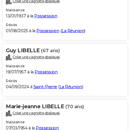
Créer une cagnotte obsèques
City break
Voyage de noces
Climat
Destinations
Voyage nature
Forum
+
PHOTO
Naissance
13/01/1937 à la
Possession
GUIDES D'ACHAT
Décès
01/08/2025 à la
Possession
(
La Réunion
)
BONS PLANS
CARTE DE VOEUX
Guy LIBELLE
(67 ans)
Carte Bonne année
Carte Pâques
Carte de Noël
Carte Saint-Valentin
Carte d'anniversaire
DICTIONNAIRE
Créer une cagnotte obsèques
Biographies
Expressions
Dictionnaire
Citations
Proverbes
PROGRAMME TV
Naissance
19/07/1957 à la
Possession
COPAINS D'AVANT
Décès
04/09/2024 à
Saint-Pierre
(
La Réunion
)
Se connecter
Collèges
Universités
Service militaire
S'inscrire
Lycées
Primaires
Entreprises
Avis de recherche
AVIS DE DÉCÈS
FORUM
Marie-jeanne LIBELLE
(70 ans)
Lifestyle
Sport
Television
Cinema
Bricolage
Culture
Auto
Voyage
Créer une cagnotte obsèques
Naissance
07/03/1954 à la
Possession